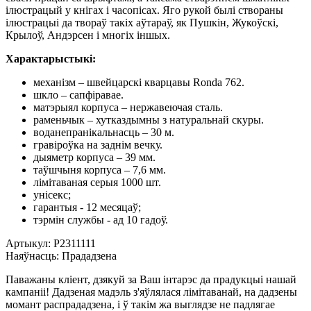
ілюстрацый у кнігах і часопісах. Яго рукой былі створаны
ілюстрацыі да твораў такіх аўтараў, як Пушкін, Жукоўскі,
Крылоў, Андэрсен і многіх іншых.
Характарыстыкі:
механізм – швейцарскі кварцавы Ronda 762.
шкло – сапфіравае.
матэрыял корпуса – нержавеючая сталь.
раменьчык – хутказдымны з натуральнай скуры.
воданепранікальнасць – 30 м.
гравіроўка на заднім вечку.
дыяметр корпуса – 39 мм.
таўшчыня корпуса – 7,6 мм.
лімітаваная серыя 1000 шт.
унісекс;
гарантыя - 12 месяцаў;
тэрмін службы - ад 10 гадоў.
Артыкул:
P2311111
Наяўнасць:
Прададзена
Паважаны кліент, дзякуй за Ваш інтарэс да прадукцыі нашай
кампаніі! Дадзеная мадэль з'яўлялася лімітаванай, на дадзены
момант распрададзена, і ў такім жа выглядзе не падлягае