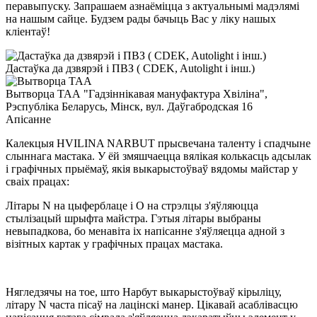
перавыпуску. Запрашаем азнаёміцца ​​з актуальнымі мадэлямі
на нашым сайце. Будзем рады бачыць Вас у ліку нашых
кліентаў!
Дастаўка да дзвярэй і ПВЗ ( CDEK, Autolight і інш.)
Вытворца ТАА "Гадзіннікавая мануфактура Хвіліна",
Рэспубліка Беларусь, Мінск, вул. Даўгабродская 16
Апiсанне
Калекцыя HVILINA NARBUT прысвечана таленту і спадчыне
слыннага мастака. У ёй змяшчаецца вялікая колькасць адсылак
і графічных прыёмаў, якія выкарыстоўваў вядомы майстар у
сваіх працах:
Літары N на цыферблаце і O на стрэлцы з'яўляюцца
стылізацый шрыфта майстра. Гэтыя літары выбраны
невыпадкова, бо менавіта іх напісанне з'яўляецца адной з
візітных картак у графічных працах мастака.
Нягледзячы на тое, што Нарбут выкарыстоўваў кірыліцу,
літару N часта пісаў на лацінскі манер. Цікавай асаблівасцю