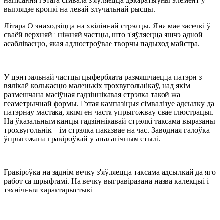
напісання гэтага сімвала з'яўляецца дэкаратыўны элемент у
выглядзе кропкі на левай злучальнай рысцы.
Літара О знаходзіцца на хвіліннай стрэлцы. Яна мае засечкі ў
сваёй верхняй і ніжняй частцы, што з'яўляецца яшчэ адной
асаблівасцю, якая адлюстроўвае творчы падыход майстра.
У цэнтральнай частцы цыферблата размяшчаецца патэрн з
вялікай колькасцю маленькіх трохвугольнікаў, над якім
размешчана масіўная гадзіннікавая стрэлка такой жа
геаметрычнай формы. Гэтая кампазіцыя сімвалізуе адсылку да
патэрнаў мастака, якімі ён часта ўпрыгожваў свае ілюстрацыі.
На ўказальным канцы гадзіннікавай стрэлкі таксама выразаны
трохвугольнік – ім стрэлка паказвае на час. Заводная галоўка
ўпрыгожана гравіроўкай у аналагічным стылі.
Гравіроўка на заднім вечку з'яўляецца таксама адсылкай да яго
работ са шрыфтамі. На вечку выгравіравана назва калекцыі і
тэхнічныя характарыстыкі.