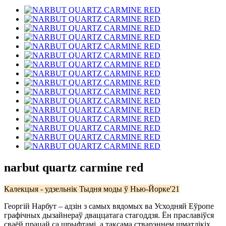
narbut quartz carmine red
Калекцыя - удзельнік Тыдня моды ў Нью-Йорке'21
Георгій Нарбут – адзін з самых вядомых ва Усходняй Еўропе
графічных дызайнераў дваццатага стагоддзя. Ён праславіўся
сваёй працай са шрыфтамі, а таксама стварэннем шматлікіх