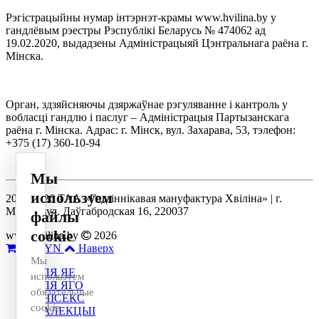
Рэгістрацыйны нумар інтэрнэт-крамы www.hvilina.by у
гандлёвым рэестры Рэспублікі Беларусь № 474062 ад
19.02.2020, выдадзены Адміністрацыяй Цэнтральнага раёна г.
Мінска.
Орган, здзяйсняючы дзяржаўнае рэгуляванне і кантроль у
вобласці гандлю і паслуг – Адміністрацыя Партызанскага
раёна г. Мінска. Адрас: г. Мінск, вул. Захарава, 53, тэлефон:
+375 (17) 360-10-94
Мы
используем
2014-2026 ТАА «Гадзіннікавая мануфактура Хвіліна» | г.
Мінск, вул. Даўгабродская 16, 220037
файлы
cookie
www.hvilina.by
2026
0
0 BYN
Наверх
Мы
ДЛЯ ЯЕ
используем
ДЛЯ ЯГО
обязательные
УНІСЕКС
cookie
КАЛЕКЦЫІ