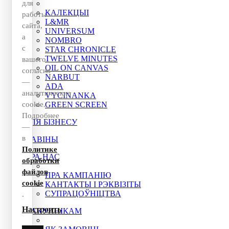
для
КАЛЕКЦЫІ
работы
L&MR
сайта,
UNIVERSUM
а
NOMBRO
с
STAR CHRONICLE
TWELVE MINUTES
вашего
OIL ON CANVAS
согласия
NARBUT
—
ADA
аналитические
VYCINANKA
cookie.
GREEN SCREEN
Подробнее
ДЛЯ БІЗНЕСУ
—
в
НАВІНЫ
Политике
ПРА НАС
обработки
файлов
ПРА КАМПАНІЮ
cookie
КАНТАКТЫ І РЭКВІЗІТЫ
СУПРАЦОЎНІЦТВА
.
Настроить
ПАКУПНІКАМ