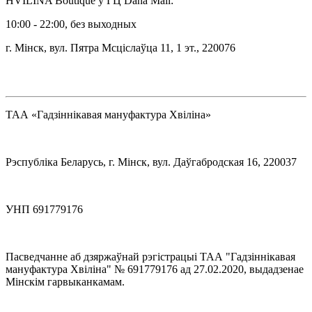
HVILINA Boutique ў ГЦ Dana Mall:
10:00 - 22:00, без выходных
г. Мінск, вул. Пятра Мсціслаўца 11, 1 эт., 220076
ТАА «Гадзіннікавая мануфактура Хвіліна»
Рэспубліка Беларусь, г. Мінск, вул. Даўгабродская 16, 220037
УНП 691779176
Пасведчанне аб дзяржаўнай рэгістрацыі ТАА "Гадзіннікавая
мануфактура Хвіліна" № 691779176 ад 27.02.2020, выдадзенае
Мінскім гарвыканкамам.