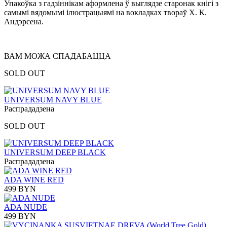
Упакоўка з гадзіннікам аформлена ў выглядзе старонак кнігі з
самымі вядомымі ілюстрацыямі на вокладках твораў Х. К.
Андэрсена.
ВАМ МОЖА СПАДАБАЦЦА
SOLD OUT
UNIVERSUM NAVY BLUE
Распрададзена
SOLD OUT
UNIVERSUM DEEP BLACK
Распрададзена
ADA WINE RED
499 BYN
ADA NUDE
499 BYN