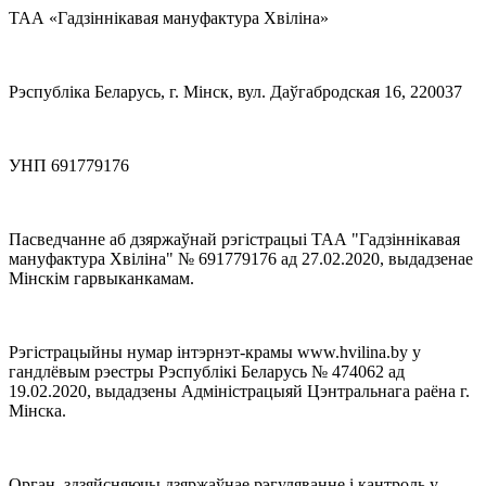
ТАА «Гадзіннікавая мануфактура Хвіліна»
Рэспубліка Беларусь, г. Мінск, вул. Даўгабродская 16, 220037
УНП 691779176
Пасведчанне аб дзяржаўнай рэгістрацыі ТАА "Гадзіннікавая
мануфактура Хвіліна" № 691779176 ад 27.02.2020, выдадзенае
Мінскім гарвыканкамам.
Рэгістрацыйны нумар інтэрнэт-крамы www.hvilina.by у
гандлёвым рэестры Рэспублікі Беларусь № 474062 ад
19.02.2020, выдадзены Адміністрацыяй Цэнтральнага раёна г.
Мінска.
Орган, здзяйсняючы дзяржаўнае рэгуляванне і кантроль у