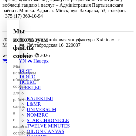
вобласці гандлю і паслуг – Адміністрацыя Партызанскага
раёна г. Мінска. Адрас: г. Мінск, вул. Захарава, 53, тэлефон:
+375 (17) 360-10-94
Мы
используем
2014-2026 ТАА «Гадзіннікавая мануфактура Хвіліна» | г.
Мінск, вул. Даўгабродская 16, 220037
файлы
cookie
www.hvilina.by
2026
0
0 BYN
Наверх
Мы
ДЛЯ ЯЕ
используем
ДЛЯ ЯГО
обязательные
УНІСЕКС
cookie
КАЛЕКЦЫІ
для
КАЛЕКЦЫІ
работы
L&MR
сайта,
UNIVERSUM
а
NOMBRO
с
STAR CHRONICLE
TWELVE MINUTES
вашего
OIL ON CANVAS
согласия