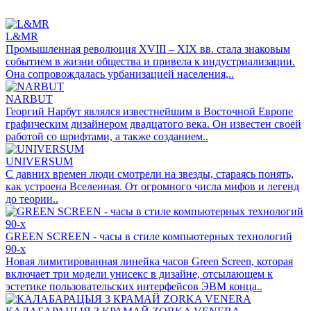
L&MR
Промышленная революция XVIII – XIX вв. стала знаковым
событием в жизни общества и привела к индустриализации.
Она сопровождалась урбанизацией населения,..
NARBUT
Георгий Нарбут являлся известнейшим в Восточной Европе
графическим дизайнером двадцатого века. Он известен своей
работой со шрифтами, а также созданием..
UNIVERSUM
С давних времен люди смотрели на звезды, стараясь понять,
как устроена Вселенная. От огромного числа мифов и легенд
до теории..
GREEN SCREEN - часы в стиле компьютерных технологий
90-х
Новая лимитированная линейка часов Green Screen, которая
включает три модели унисекс в дизайне, отсылающем к
эстетике пользовательских интерфейсов ЭВМ конца..