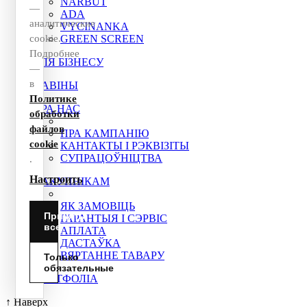
NARBUT
—
ADA
аналитические
VYCINANKA
cookie.
GREEN SCREEN
Подробнее
ДЛЯ БІЗНЕСУ
—
в
НАВІНЫ
Политике
ПРА НАС
обработки
файлов
ПРА КАМПАНІЮ
cookie
КАНТАКТЫ І РЭКВІЗІТЫ
СУПРАЦОЎНІЦТВА
.
Настроить
ПАКУПНІКАМ
ЯК ЗАМОВІЦЬ
Принять
ГАРАНТЫЯ І СЭРВІС
все
АПЛАТА
ДАСТАЎКА
ВЯРТАННЕ ТАВАРУ
Только
обязательные
ПАРТФОЛІА
↑
Наверх