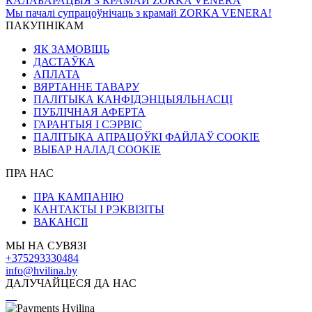
КАЛАБАРАЦЫЯ З КРАМАЙ ZORKA VENERA
Мы пачалі супрацоўнічаць з крамай ZORKA VENERA!
ПАКУПНІКАМ
ЯК ЗАМОВІЦЬ
ДАСТАЎКА
АПЛАТА
ВЯРТАННЕ ТАВАРУ
ПАЛІТЫКА КАНФІДЭНЦЫЯЛЬНАСЦІ
ПУБЛІЧНАЯ АФЕРТА
ГАРАНТЫЯ І СЭРВІС
ПАЛІТЫКА АПРАЦОЎКІ ФАЙЛАЎ COOKIE
ВЫБАР НАЛАД COOKIE
ПРА НАС
ПРА КАМПАНІЮ
КАНТАКТЫ І РЭКВІЗІТЫ
ВАКАНСІІ
МЫ НА СУВЯЗІ
+375293330484
info@hvilina.by
ДАЛУЧАЙЦЕСЯ ДА НАС