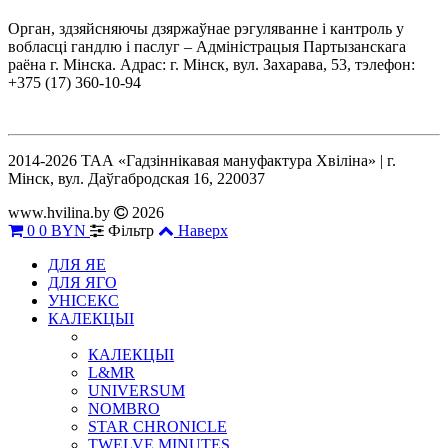
Орган, здзяйсняючы дзяржаўнае рэгуляванне і кантроль у
вобласці гандлю і паслуг – Адміністрацыя Партызанскага
раёна г. Мінска. Адрас: г. Мінск, вул. Захарава, 53, тэлефон:
+375 (17) 360-10-94
2014-2026 ТАА «Гадзіннікавая мануфактура Хвіліна» | г.
Мінск, вул. Даўгабродская 16, 220037
www.hvilina.by
2026
0
0 BYN
Фільтр
Наверх
ДЛЯ ЯЕ
ДЛЯ ЯГО
УНІСЕКС
КАЛЕКЦЫІ
КАЛЕКЦЫІ
L&MR
UNIVERSUM
NOMBRO
STAR CHRONICLE
TWELVE MINUTES