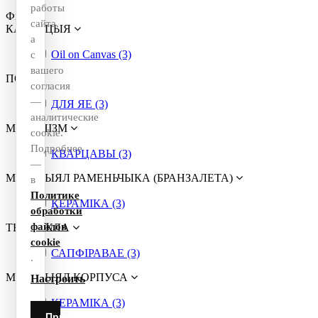
работы
Фільтр
сайта,
КАЛЕКЦЫЯ
а
Oil on Canvas (3)
с
вашего
ПОЛ
согласия
—
ДЛЯ ЯЕ (3)
аналитические
МЕХАНІЗМ
cookie.
Подробнее
КВАРЦАВЫ (3)
—
МАТЭРЫЯЛ РАМЕНЬЧЫКА (БРАНЗАЛЕТА)
в
Политике
КЕРАМІКА (3)
обработки
файлов
ТЫП ШКЛА
cookie
САПФІРАВАЕ (3)
.
МАТЭРЫЯЛ КОРПУСА
Настроить
КЕРАМІКА (3)
Принять