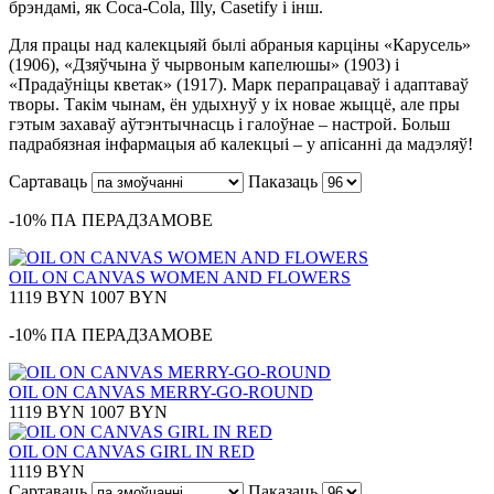
брэндамі, як Coca-Cola, Illy, Casetify і інш.
Для працы над калекцыяй былі абраныя карціны «Карусель»
(1906), «Дзяўчына ў чырвоным капелюшы» (1903) і
«Прадаўніцы кветак» (1917). Марк перапрацаваў і адаптаваў
творы. Такім чынам, ён удыхнуў у іх новае жыццё, але пры
гэтым захаваў аўтэнтычнасць і галоўнае – настрой. Больш
падрабязная інфармацыя аб калекцыі – у апісанні да мадэляў!
Сартаваць
Паказаць
-10% ПА ПЕРАДЗАМОВЕ
OIL ON CANVAS WOMEN AND FLOWERS
1119 BYN
1007 BYN
-10% ПА ПЕРАДЗАМОВЕ
OIL ON CANVAS MERRY-GO-ROUND
1119 BYN
1007 BYN
OIL ON CANVAS GIRL IN RED
1119 BYN
Сартаваць
Паказаць