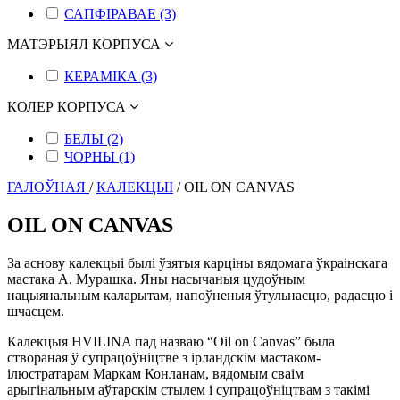
САПФІРАВАЕ (3)
МАТЭРЫЯЛ КОРПУСА
КЕРАМІКА (3)
КОЛЕР КОРПУСА
БЕЛЫ (2)
ЧОРНЫ (1)
ГАЛОЎНАЯ
/
КАЛЕКЦЫІ
/
OIL ON CANVAS
OIL ON CANVAS
За аснову калекцыі былі ўзятыя карціны вядомага ўкраінскага
мастака А. Мурашка. Яны насычаныя цудоўным
нацыянальным каларытам, напоўненыя ўтульнасцю, радасцю і
шчасцем.
Калекцыя HVILINA пад назваю “Oil on Canvas” была
створаная ў супрацоўніцтве з ірландскім мастаком-
ілюстратарам Маркам Конланам, вядомым сваім
арыгінальным аўтарскім стылем і супрацоўніцтвам з такімі