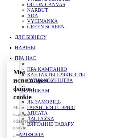
OIL ON CANVAS
NARBUT
ADA
VYCINANKA
GREEN SCREEN
ДЛЯ БІЗНЕСУ
НАВІНЫ
ПРА НАС
ПРА КАМПАНІЮ
Мы
КАНТАКТЫ І РЭКВІЗІТЫ
используем
СУПРАЦОЎНІЦТВА
файлы
ПАКУПНІКАМ
cookie
ЯК ЗАМОВІЦЬ
ГАРАНТЫЯ І СЭРВІС
Мы
АПЛАТА
используем
ДАСТАЎКА
обязательные
ВЯРТАННЕ ТАВАРУ
cookie
ПАРТФОЛІА
для