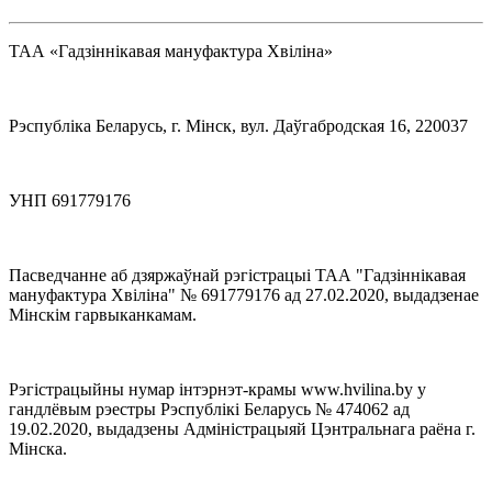
ТАА «Гадзіннікавая мануфактура Хвіліна»
Рэспубліка Беларусь, г. Мінск, вул. Даўгабродская 16, 220037
УНП 691779176
Пасведчанне аб дзяржаўнай рэгістрацыі ТАА "Гадзіннікавая
мануфактура Хвіліна" № 691779176 ад 27.02.2020, выдадзенае
Мінскім гарвыканкамам.
Рэгістрацыйны нумар інтэрнэт-крамы www.hvilina.by у
гандлёвым рэестры Рэспублікі Беларусь № 474062 ад
19.02.2020, выдадзены Адміністрацыяй Цэнтральнага раёна г.
Мінска.