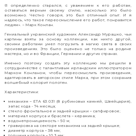
Я определенно старался, c уважением к его работам,
оставаться верным своему стилю, насколько это было
возможно. Честно говоря, это был отличный опыт. И я
надеюсь, что такое переосмысление его работ, понравится
людям». – Марк Конлан.
Гениальный украинский художник Александр Мурашко, чьи
картины взяты за основу коллекции, как никто другой,
своими работами умел погрузить в магию света в своих
произведениях. Это было оценено не только на родине
мастера, но и во Франции, Германии и других странах.
Именно поэтому создать эту коллекцию мы решили в
сотрудничестве с талантливым ирландским иллюстратором
Марком Конланом, чтобы переосмыслить произведения,
адаптировать в авторском стиле Марка, при этом сохранив
волшебный колорит полотен.
Характеристики:
механизм – ETA 63.031 (8 рубиновых камней, Швейцария),
запас хода - 74 месяца;
стекло фронтальное и задней крышки – сапфировое;
материал корпуса и браслета – керамика;
водонепроницаемость – 50 м;
гравировка на секторе механизма на задней крышке;
диаметр корпуса – 38 мм;
толщина корпуса – 10,3 мм;