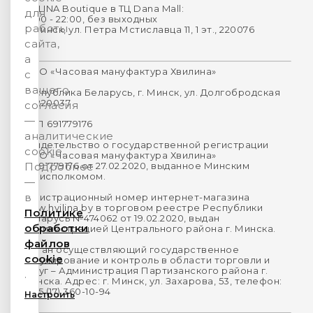
HVILINA Boutique в ТЦ Dana Mall:
для
10:00 - 22:00, без выходных
работы
г. Минск, ул. Петра Мстиславца 11, 1 эт., 220076
сайта,
а
ООО «Часовая мануфактура Хвилина»
с
вашего
Республика Беларусь, г. Минск, ул. Долгобродская
16, 220037
согласия
—
УНП 691779176
аналитические
Свидетельство о государственной регистрации
cookie.
ООО «Часовая мануфактура Хвилина»
№691779176 от 27.02.2020, выданное Минским
Подробнее
горисполкомом.
—
в
Регистрационный номер интернет-магазина
www.hvilina.by в торговом реестре Республики
Политике
Беларусь №474062 от 19.02.2020, выдан
обработки
Администрацией Центрального района г. Минска.
файлов
Орган осуществляющий государственное
cookie
регулирование и контроль в области торговли и
услуг – Администрация Партизанского района г.
.
Минска. Адрес: г. Минск, ул. Захарова, 53, телефон:
+375 (17) 360-10-94
Настроить