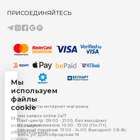
ПРИСОЕДИНЯЙТЕСЬ
Мы
используем
файлы
cookie
Время работы интернет-магазина:
Прием заявок online 24/7
Мы
Контакт-центр: 09:00 - 21:00, без выходных
используем
Пункт выдачи заказов: 10:00 - 19:00 (Пн-Пт),
Обеденный перерыв: 13:00 - 14:00; Выходной: Сб-Вс
обязательные
г. Минск, ул. Долгобродская 16
cookie