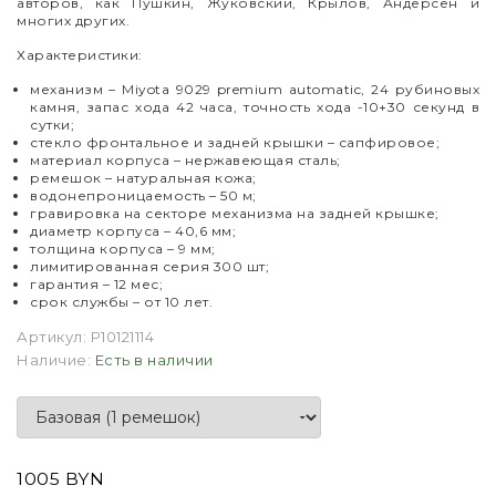
авторов, как Пушкин, Жуковский, Крылов, Андерсен и
многих других.
Характеристики:
механизм – Miyota 9029 premium automatic, 24 рубиновых
камня, запас хода 42 часа, точность хода -10+30 секунд в
сутки;
стекло фронтальное и задней крышки – сапфировое;
материал корпуса – нержавеющая сталь;
ремешок – натуральная кожа;
водонепроницаемость – 50 м;
гравировка на секторе механизма на задней крышке;
диаметр корпуса – 40,6 мм;
толщина корпуса – 9 мм;
лимитированная серия 300 шт;
гарантия
–
12 мес;
срок службы
–
от 10 лет.
Артикул:
P10121114
Наличие:
Есть в наличии
1005 BYN