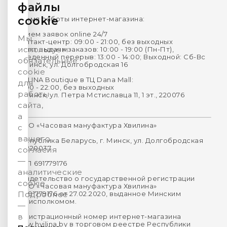
файлы
cookie
Время работы интернет-магазина:
Прием заявок online 24/7
Мы
Контакт-центр: 09:00 - 21:00, без выходных
используем
Пункт выдачи заказов: 10:00 - 19:00 (Пн-Пт),
Обеденный перерыв: 13:00 - 14:00; Выходной: Сб-Вс
обязательные
г. Минск, ул. Долгобродская 16
cookie
HVILINA Boutique в ТЦ Dana Mall:
для
10:00 - 22:00, без выходных
работы
г. Минск, ул. Петра Мстиславца 11, 1 эт., 220076
сайта,
а
ООО «Часовая мануфактура Хвилина»
с
вашего
Республика Беларусь, г. Минск, ул. Долгобродская
16, 220037
согласия
—
УНП 691779176
аналитические
Свидетельство о государственной регистрации
cookie.
ООО «Часовая мануфактура Хвилина»
№691779176 от 27.02.2020, выданное Минским
Подробнее
горисполкомом.
—
в
Регистрационный номер интернет-магазина
www.hvilina.by в торговом реестре Республики