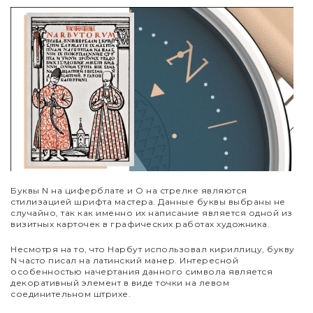
Буквы N на циферблате и O на стрелке являются
стилизацией шрифта мастера. Данные буквы выбраны не
случайно, так как именно их написание является одной из
визитных карточек в графических работах художника.
Несмотря на то, что Нарбут использовал кириллицу, букву
N часто писал на латинский манер. Интересной
особенностью начертания данного символа является
декоративный элемент в виде точки на левом
соединительном штрихе.