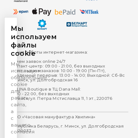
Мы
используем
файлы
cookie
Время работы интернет-магазина:
Прием заявок online 24/7
Мы
Контакт-центр: 09:00 - 21:00, без выходных
используем
Пункт выдачи заказов: 10:00 - 19:00 (Пн-Пт),
Обеденный перерыв: 13:00 - 14:00; Выходной: Сб-Вс
обязательные
г. Минск, ул. Долгобродская 16
cookie
HVILINA Boutique в ТЦ Dana Mall:
для
10:00 - 22:00, без выходных
работы
г. Минск, ул. Петра Мстиславца 11, 1 эт., 220076
сайта,
а
ООО «Часовая мануфактура Хвилина»
с
вашего
Республика Беларусь, г. Минск, ул. Долгобродская
16, 220037
согласия