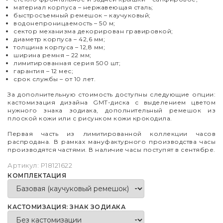
материал корпуса – нержавеющая сталь;
быстросъемный ремешок – каучуковый;
водонепроницаемость – 50 м;
сектор механизма декорирован гравировкой;
диаметр корпуса
–
42,6 мм;
толщина корпуса
–
12,8 мм;
ширина ремня – 22 мм;
лимитированная серия 500 шт;
гарантия
–
12 мес;
срок службы
–
от 10 лет.
За дополнительную стоимость доступны следующие опции:
кастомизация дизайна GMT-диска с выделением цветом
нужного знака зодиака, дополнительный ремешок из
плоской кожи или с рисунком кожи крокодила.
Первая часть из лимитированной коллекции часов
распродана. В рамках мануфактурного производства часы
производятся частями. В наличие часы поступят в сентябре.
Артикул:
P18121622
КОМПЛЕКТАЦИЯ
КАСТОМИЗАЦИЯ: ЗНАК ЗОДИАКА