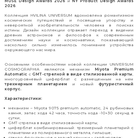
MUSE Design Awards 2026
и
NY Product Design Awards
2026
.
Коллекция HVILINA UNIVERSUM вдохновлена романтизмом
космических путешествий и посвящена упорству и
невероятной изобретательности человека в поисках
истины. Дизайн коллекции отражает переход в видении
древних астрономов и философов к современным
достижениям науки и космонавтики, показывающий
насколько сильно изменилось понимание устройства
окружающего нас мира.
Основными особенностями новой коллекции UNIVERSUM
COSMOGRAPHIA являются механизм
Miyota Premium
Automatic
с
GMT-стрелкой в виде стилизованной карты
,
многоуровневый циферблат с размещенным на нем
трехмерным планетарием
и новый
футуристичный
корпус.
Характеристики:
механизм
–
Miyota 9075 premium automatic, 24 рубиновых
камня, запас хода 42 часа, точность хода -10+30 секунд в
сутки;
GMT-стрелка в виде стилизованной карты;
циферблат комбинированный: трехмерный планетарий с
планетами из полированного металла, гильоше;
стекло фронтальное и задней крышки – сапфировое;