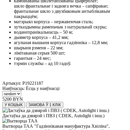
камбінаваны шкілетанізаваны цыферблат;
шкло франтальнае і задняга вечка – сапфіравае;
франтальнае шкло з двухбаковым антыблікавым
пакрыццём;
матэрыял корпуса – нержавеючая сталь;
хутказдымны раменьчык з натуральнай скуры;
воданепранікальнасць – 50 м;
дыяметр корпуса – 41,2 мм;
агульная вышыня корпуса гадзінніка – 12,8 мм;
шырыня рэменя – 22 мм;
лімітаваная серыя 500 шт;
гарантыя – 24 мес;
тэрмін службы – ад 10 гадоў.
Артыкул:
P19221187
Наяўнасць:
Ёсць у наяўнасці
5200 BYN
У КОШЫК
ЗАМОВА Ў 1 КЛІК
Дастаўка да дзвярэй і ПВЗ ( CDEK, Autolight і інш.)
Вытворца ТАА "Гадзіннікавая мануфактура Хвіліна",