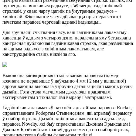
цэнтры кампазіцыі размешчана секундная стрэлка. Цягнік, які
рухаецца па вонкавым радыусе, з’яўляецца гадзіннікавай
стрэлкай, у сваю чаргу цягнік па ўнутраным радыусе –
хвіліннай. Фіксаванне часу адбываецца пры перасячэнні
пачаткам паравоза чарговай адзнакі індыкацыі.
Для зручнасці счытвання часу, калі гадзіннікавы лакаматыў
хаваецца ў адным з чатырох дэпо, паралельна яму ўсталявана
кантрасная дублюючая гадзіннікавая стрэлка, якая размешчана
на адным радыусе з хвілінным лакаматывам, але
канструкцыйна стаіць ніжэй за яго.
Выключна мініяцюрныя стылізаваныя паравозы (памер
кожнага не перавышае ў даўжыню 4 мм і 2 мм у вышыню!)
адрозніваюцца высокага ўзроўню дэталізацыяй і маюць розны
дызайн. Гэта стала магчымым дзякуючы працяглым
эксперыментам з тэхналогіямі вырабу і матэрыяламі.
Гадзіннікавы лакаматыў натхнёны дызайнам паравоза Rocket,
спраектаванага Робертам Стывенсанам, які атрымаў перамогу
ў спаборніцтвах. Дызайн хвіліннага лакаматыва адсылае да
паравоза Novelty, які быў спраектаваны Джонам Эрыксанам і
Джонам Брэйтвейтам і заняў другое месца на спаборніцтвах,
першапачаткова быўшы фаварытам публікі.