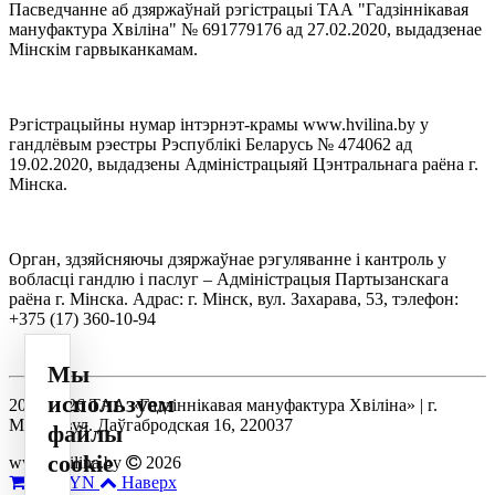
Пасведчанне аб дзяржаўнай рэгістрацыі ТАА "Гадзіннікавая
мануфактура Хвіліна" № 691779176 ад 27.02.2020, выдадзенае
Мінскім гарвыканкамам.
Рэгістрацыйны нумар інтэрнэт-крамы www.hvilina.by у
гандлёвым рэестры Рэспублікі Беларусь № 474062 ад
19.02.2020, выдадзены Адміністрацыяй Цэнтральнага раёна г.
Мінска.
Орган, здзяйсняючы дзяржаўнае рэгуляванне і кантроль у
вобласці гандлю і паслуг – Адміністрацыя Партызанскага
раёна г. Мінска. Адрас: г. Мінск, вул. Захарава, 53, тэлефон:
+375 (17) 360-10-94
Мы
используем
2014-2026 ТАА «Гадзіннікавая мануфактура Хвіліна» | г.
Мінск, вул. Даўгабродская 16, 220037
файлы
cookie
www.hvilina.by
2026
0
0 BYN
Наверх