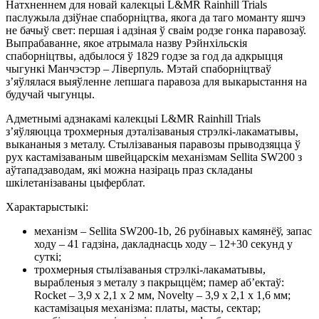
Натхненнем для новай калекцыі L&MR Rainhill Trials
паслужыла дзіўнае спаборніцтва, якога да таго моманту яшчэ
не бачыў свет: першая і адзіная ў сваім родзе гонка паравозаў.
Выпрабаванне, якое атрымала назву Рэйнхільскія
спаборніцтвы, адбылося ў 1829 годзе за год да адкрыцця
чыгункі Манчэстэр – Ліверпуль. Мэтай спаборніцтваў
з’яўлялася выяўленне лепшага паравоза для выкарыстання на
будучай чыгунцы.
Адметнымі адзнакамі калекцыі L&MR Rainhill Trials
з’яўляюцца трохмерныя дэталізаваныя стрэлкі-лакаматывы,
выкананыя з металу. Стылізаваныя паравозы прыводзяцца ў
рух кастамізаваным швейцарскім механізмам Sellita SW200 з
аўтападзаводам, які можна назіраць праз складаны
шкілетанізаваны цыферблат.
Характарыстыкі:
механізм – Sellita SW200-1b, 26 рубінавых камянёў, запас
ходу – 41 гадзіна, дакладнасць ходу – 12+30 секунд у
суткі;
трохмерныя стылізаваныя стрэлкі-лакаматывы,
вырабленыя з металу з пакрыццём; памер аб’ектаў:
Rocket – 3,9 x 2,1 x 2 мм, Novelty – 3,9 x 2,1 x 1,6 мм;
кастамізацыя механізма: платы, масты, сектар;