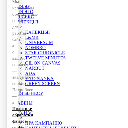
Мы
ДЛЯ ЯЕ
используем
ДЛЯ ЯГО
обязательные
УНІСЕКС
cookie
КАЛЕКЦЫІ
для
КАЛЕКЦЫІ
работы
L&MR
сайта,
UNIVERSUM
а
NOMBRO
с
STAR CHRONICLE
TWELVE MINUTES
вашего
OIL ON CANVAS
согласия
NARBUT
—
ADA
аналитические
VYCINANKA
cookie.
GREEN SCREEN
Подробнее
ДЛЯ БІЗНЕСУ
—
в
НАВІНЫ
Политике
ПРА НАС
обработки
файлов
ПРА КАМПАНІЮ
cookie