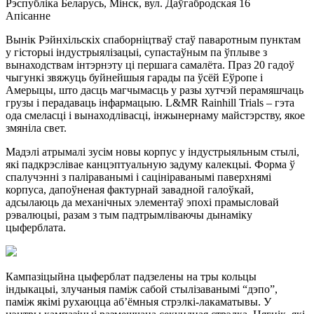
Рэспубліка Беларусь, Мінск, вул. Даўгабродская 16
Апiсанне
Вынік Рэйнхільскіх спаборніцтваў стаў паваротным пунктам
у гісторыі індустрыялізацыі, супастаўным па ўплыве з
вынаходствам інтэрнэту ці першага самалёта. Праз 20 гадоў
чыгункі звяжуць буйнейшыя гарады па ўсёй Еўропе і
Амерыцы, што дасць магчымасць у разы хутчэй перамяшчаць
грузы і перадаваць інфармацыю. L&MR Rainhill Trials – гэта
ода смеласці і вынаходлівасці, інжынернаму майстэрству, якое
змяніла свет.
Мадэлі атрымалі зусім новы корпус у індустрыяльным стылі,
які падкрэслівае канцэптуальную задуму калекцыі. Форма ў
спалучэнні з паліраванымі і сацініраванымі паверхнямі
корпуса, дапоўненая фактурнай завадной галоўкай,
адсылаюць да механічных элементаў эпохі прамысловай
рэвалюцыі, разам з тым падтрымліваючы дынаміку
цыферблата.
Кампазіцыйна цыферблат падзелены на тры кольцы
індыкацыі, злучаныя паміж сабой стылізаванымі “дэпо”,
паміж якімі рухаюцца аб’ёмныя стрэлкі-лакаматывы. У