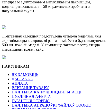
сапфіравае з двухбаковым антыблікавым пакрыццём,
воданепранікальнасць – 50 м, раменьчык зроблены з
натуральнай скуры.
Лімітаваная калекцыя прадстаўлена чатырма мадэлямі, якія
адрозніваюцца каляровымі рашэннямі. Усяго будзе выпушчана
500 шт. кожнай мадэлі. У камплекце таксама пастаўляецца
спецыяльны трэвел-кейс.
ПАКУПНІКАМ
ЯК ЗАМОВІЦЬ
ДАСТАЎКА
АПЛАТА
ВЯРТАННЕ ТАВАРУ
ПАЛІТЫКА КАНФІДЭНЦЫЯЛЬНАСЦІ
ПУБЛІЧНАЯ АФЕРТА
ГАРАНТЫЯ І СЭРВІС
ПАЛІТЫКА АПРАЦОЎКІ ФАЙЛАЎ COOKIE