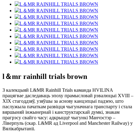
l＆mr rainhill trials brown
З калекцыяй L&MR Rainhill Trials каманда HVILINA
працягвае даследаваць эпоху прамысловай рэвалюцыі XVIII –
XIX стагоддзяў, узяўшы за аснову канцэпцыі падзею, што
паслужыла пачаткам развіцця чыгуначнага транспарту і стала
вяршыняй інжынернай і канструктарскай думкі, знакам
прагрэсу свайго часу: адкрыццё чыгункі Манчэстэр –
Ліверпуль (скар. L&MR ад Liverpool and Manchester Railway) у
Вялікабрытаніі.