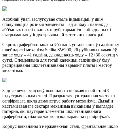
Асобнай увагі заслугоўвае стыль індыкацыі, у якім
спалучаюцца розныя элементы – ад лічбаў і пазнак да
аб’ёмных стылізаваных шруб, гарманічна аб’яднаных і
вытрыманых у індустрыяльнай эстэтыцы калекцыі.
Скрозь цыферблат можна ўбачыць усталяваны ў гадзінніку
швейцарскі механізм Sellita SW200, 26 рубінавых камянёў,
запас ходу – 41 гадзіна, дакладнасць ходу – 12+30 секунд у
суткі. Спецыяльна для гэтай калекцыі гадзіннікаў быў
распрацаваны шкілетанізаваны варыянт платы і мастоў
механізма.
Задняе вечка мадэляў выканана з нержавеючай сталі ў
індустрыяльным стылі. Празрыстая цэнтральная частка з
сапфіравага шкла дэманструе работу механізма. Дызайн
кастамізаванага сектара механізма выкананы ў выглядзе
патэрна, які паўтарае элементы шкілетанізаванага
цыферблата; ніжняя частка дэкарыравана гравіроўкай.
Корпус выкананы з нержавеючай сталі, франтальнае шкло –