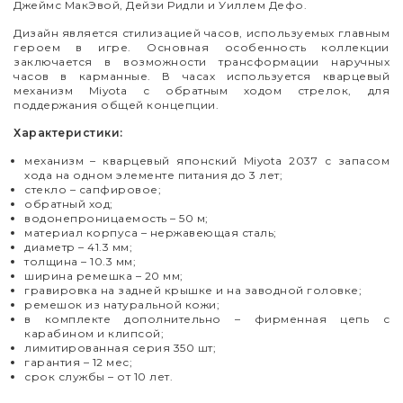
Джеймс МакЭвой, Дейзи Ридли и Уиллем Дефо.
Дизайн является стилизацией часов, используемых главным
героем в игре. Основная особенность коллекции
заключается в возможности трансформации наручных
часов в карманные. В часах используется кварцевый
механизм Miyota с обратным ходом стрелок, для
поддержания общей концепции.
Характеристики:
механизм
–
кварцевый японский Miyota 2037 с запасом
хода на одном элементе питания до 3 лет;
стекло
–
сапфировое;
обратный ход;
водонепроницаемость
–
50 м;
материал корпуса
–
нержавеющая сталь;
диаметр
–
41.3 мм;
толщина
–
10.3 мм;
ширина ремешка
–
20 мм;
гравировка на задней крышке и на заводной головке;
ремешок из натуральной кожи;
в комплекте дополнительно
–
фирменная цепь с
карабином и клипсой;
лимитированная серия 350 шт;
гарантия
–
12 мес;
срок службы
–
от 10 лет.