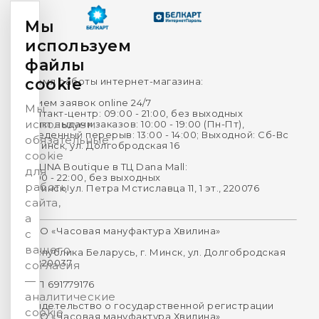
Мы
используем
файлы
cookie
Время работы интернет-магазина:
Прием заявок online 24/7
Мы
Контакт-центр: 09:00 - 21:00, без выходных
используем
Пункт выдачи заказов: 10:00 - 19:00 (Пн-Пт),
Обеденный перерыв: 13:00 - 14:00; Выходной: Сб-Вс
обязательные
г. Минск, ул. Долгобродская 16
cookie
HVILINA Boutique в ТЦ Dana Mall:
для
10:00 - 22:00, без выходных
работы
г. Минск, ул. Петра Мстиславца 11, 1 эт., 220076
сайта,
а
ООО «Часовая мануфактура Хвилина»
с
вашего
Республика Беларусь, г. Минск, ул. Долгобродская
16, 220037
согласия
—
УНП 691779176
аналитические
Свидетельство о государственной регистрации
cookie.
ООО «Часовая мануфактура Хвилина»