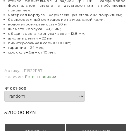
стекло фронтальное и задней крышки
–
сапфировое;
фронтальное стекло с двусторонним антибликовым
покрытием;
материал корпуса – нержавеющая сталь с IP-покрытием;
быстросъемный ремешок из натуральной кожи;
водонепроницаемость – 50 м;
диаметр корпуса
–
41,2 мм;
общая высота корпуса часов
–
12,8 мм;
ширина ремня – 22 мм;
лимитированная серия 500 шт;
гарантия
–
24 мес;
срок службы – от 10 лет.
Артикул:
P19221187
Наличие:
Есть в наличии
№ 001-500
5200.00 BYN