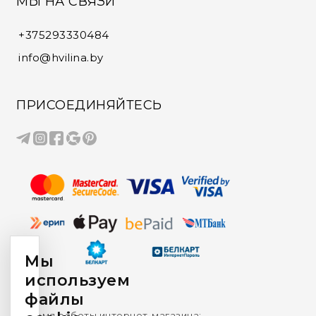
МЫ НА СВЯЗИ
+375293330484
info@hvilina.by
ПРИСОЕДИНЯЙТЕСЬ
Мы
используем
файлы
Время работы интернет-магазина: