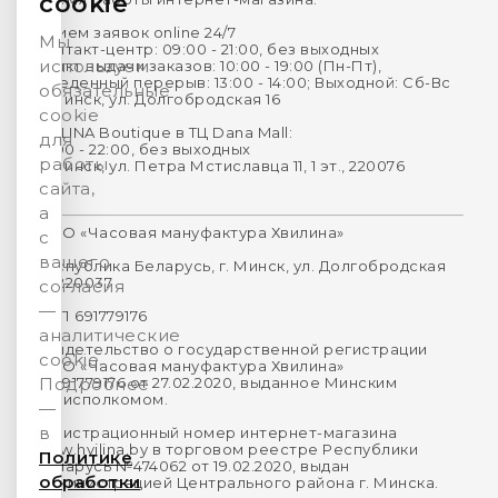
cookie
Прием заявок online 24/7
Мы
Контакт-центр: 09:00 - 21:00, без выходных
используем
Пункт выдачи заказов: 10:00 - 19:00 (Пн-Пт),
Обеденный перерыв: 13:00 - 14:00; Выходной: Сб-Вс
обязательные
г. Минск, ул. Долгобродская 16
cookie
HVILINA Boutique в ТЦ Dana Mall:
для
10:00 - 22:00, без выходных
работы
г. Минск, ул. Петра Мстиславца 11, 1 эт., 220076
сайта,
а
ООО «Часовая мануфактура Хвилина»
с
вашего
Республика Беларусь, г. Минск, ул. Долгобродская
16, 220037
согласия
—
УНП 691779176
аналитические
Свидетельство о государственной регистрации
cookie.
ООО «Часовая мануфактура Хвилина»
№691779176 от 27.02.2020, выданное Минским
Подробнее
горисполкомом.
—
в
Регистрационный номер интернет-магазина
www.hvilina.by в торговом реестре Республики
Политике
Беларусь №474062 от 19.02.2020, выдан
обработки
Администрацией Центрального района г. Минска.