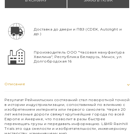
В КОРЗИНУ
ЗАКАЗ В 1 КЛИК
Доставка до двери и ПВЗ (CDEK, Autolight и
др.)
Производитель ООО "Часовая мануфактура
Хвилина", Республика Беларусь, Минск, ул.
Долгобродская 16
Описание
Результат Рейнхильских состязаний стал поворотной точкой
в истории индустриализации, сопоставимый по влиянию с
изобретением интернета или первого самолета. Через 20
лет железные дороги свяжут крупнейшие города по всей
Европе и Америке, что позволит в разы быстрее
перемещать грузы и передавать информацию.
L
&
MR
Rainhill
Trials
это ода смелости и изобретательности, инженерному
мастерству, изменившему мир.