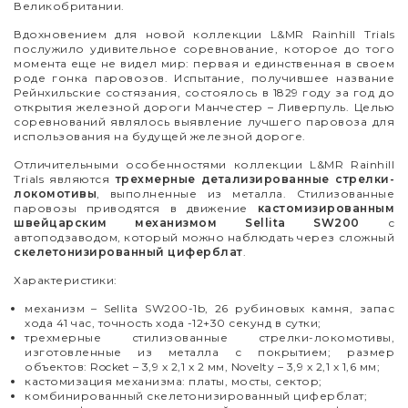
Великобритании.
Вдохновением для новой коллекции L&MR Rainhill Trials
послужило удивительное соревнование, которое до того
момента еще не видел мир: первая и единственная в своем
роде гонка паровозов. Испытание, получившее название
Рейнхильские состязания, состоялось в 1829 году за год до
открытия железной дороги Манчестер
–
Ливерпуль. Целью
соревнований являлось выявление лучшего паровоза для
использования на будущей железной дороге.
Отличительными особенностями коллекции L&MR Rainhill
Trials являются
трехмерные детализированные стрелки-
локомотивы
, выполненные из металла. Стилизованные
паровозы приводятся в движение
кастомизированным
швейцарским механизмом Sellita SW200
с
автоподзаводом, который можно наблюдать через сложный
скелетонизированный циферблат
.
Характеристики:
механизм
–
Sellita SW200-1b, 26 рубиновых камня, запас
хода 41 час, точность хода -12+30 секунд в сутки;
трехмерные стилизованные стрелки-локомотивы,
изготовленные из металла с покрытием; размер
объектов: Rocket
–
3,9 x 2,1 x 2 мм, Novelty
–
3,9 x 2,1 x 1,6 мм;
кастомизация механизма: платы, мосты, сектор;
комбинированный скелетонизированный циферблат;