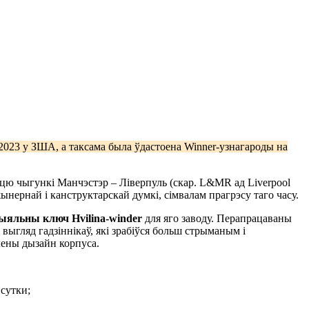
3 у ЗША, а таксама была ўдастоена Winner-узнагароды на
ццю чыгункі Манчэстэр – Ліверпуль (скар. L&MR ад Liverpool
ынернай і канструктарскай думкі, сімвалам прагрэсу таго часу.
ыяльны ключ Hvilina-winder
для яго заводу. Перапрацаваны
 выгляд гадзіннікаў, які зрабіўся больш стрыманым і
лены дызайн корпуса.
 сутки;