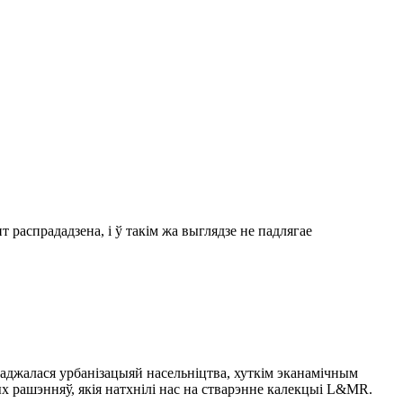
 распрададзена, і ў такім жа выглядзе не падлягае
ваджалася урбанізацыяй насельніцтва, хуткім эканамічным
 рашэнняў, якія натхнілі нас на стварэнне калекцыі L&MR.