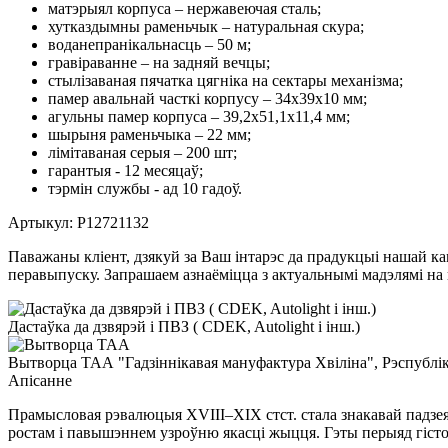
матэрыял корпуса – нержавеючая сталь;
хутказдымны раменьчык – натуральная скура;
воданепранікальнасць – 50 м;
гравіраванне – на задняй вечцы;
стылізаваная пячатка цягніка на сектары механізма;
памер авальнай часткі корпусу – 34х39х10 мм;
агульны памер корпуса – 39,2х51,1х11,4 мм;
шырыня раменьчыка – 22 мм;
лімітаваная серыя – 200 шт;
гарантыя - 12 месяцаў;
тэрмін службы - ад 10 гадоў.
Артыкул:
P12721132
Паважаны кліент, дзякуй за Ваш інтарэс да прадукцыі нашай кам
перавыпуску. Запрашаем азнаёміцца ​​з актуальнымі мадэлямі н
Дастаўка да дзвярэй і ПВЗ ( CDEK, Autolight і інш.)
Вытворца ТАА "Гадзіннікавая мануфактура Хвіліна", Рэспубліка
Апiсанне
Прамысловая рэвалюцыя XVIII–XIX стст. стала знакавай падзея
ростам і павышэннем узроўню якасці жыцця. Гэты перыяд гісто