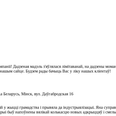
паніі! Дадзеная мадэль з'яўлялася лімітаванай, на дадзены момант
а нашым сайце. Будзем рады бачыць Вас у ліку нашых кліентаў!
 Беларусь, Мінск, вул. Даўгабродская 16
й у жыцці грамадства і прывяла да індустрыялізацыі. Яна супра
рыі быў напоўнены вялікай колькасцю новых адкрыццяў і смелых