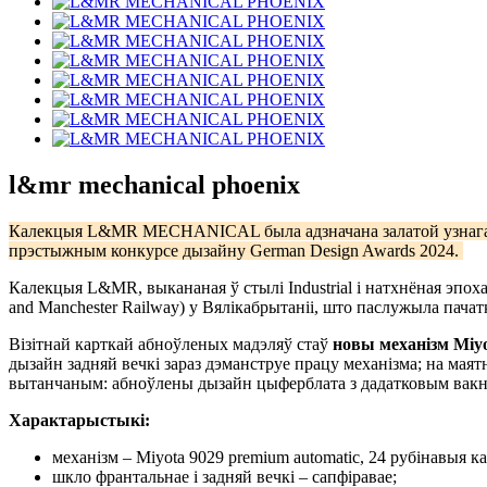
l&mr mechanical phoenix
Калекцыя L&MR MECHANICAL была адзначана залатой узнагаро
прэстыжным конкурсе дызайну German Design Awards 2024.
Калекцыя L&MR, выкананая ў стылі Industrial і натхнёная эпо
and Manchester Railway) у Вялікабрытаніі, што паслужыла пачат
Візітнай карткай абноўленых мадэляў стаў
новы механізм
Miyo
дызайн задняй вечкі зараз дэманструе працу механізма; на маят
вытанчаным: абноўлены дызайн цыферблата з дадатковым вакно
Характарыстыкі:
механізм – Miyota 9029 premium automatic, 24 рубінавыя ка
шкло франтальнае і задняй вечкі – сапфіравае;