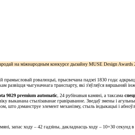
дай на міжнародным конкурсе дызайну MUSE Design Awards 202
хай прамысловай рэвалюцыі, прысвечана падзеі 1830 года: адкры
кам развіцця чыгуначнага транспарту, які з'яўляўся вяршыняй інж
ta 9029 premium automatic
, 24 рубінавыя камяні, а таксама
спец
ніку выканана стылізаванае гравіраванне. Зведаў змены і агульны
м, што дэманструе элемент механізму, стыль індыкацыі і абноў
мяні, запас ходу – 42 гадзіны, дакладнасць ходу – 10+30 секунд в