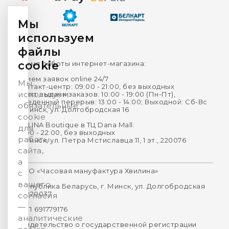
Мы
используем
файлы
cookie
Время работы интернет-магазина:
Прием заявок online 24/7
Мы
Контакт-центр: 09:00 - 21:00, без выходных
используем
Пункт выдачи заказов: 10:00 - 19:00 (Пн-Пт),
Обеденный перерыв: 13:00 - 14:00; Выходной: Сб-Вс
обязательные
г. Минск, ул. Долгобродская 16
cookie
HVILINA Boutique в ТЦ Dana Mall:
для
10:00 - 22:00, без выходных
работы
г. Минск, ул. Петра Мстиславца 11, 1 эт., 220076
сайта,
а
ООО «Часовая мануфактура Хвилина»
с
вашего
Республика Беларусь, г. Минск, ул. Долгобродская
16, 220037
согласия
—
УНП 691779176
аналитические
Свидетельство о государственной регистрации