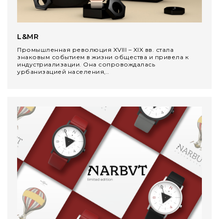
VYCINANKA
L&MR
GREEN SCREEN
Промышленная революция XVIII – XIX вв. стала
знаковым событием в жизни общества и привела к
индустриализации. Она сопровождалась
урбанизацией населения,..