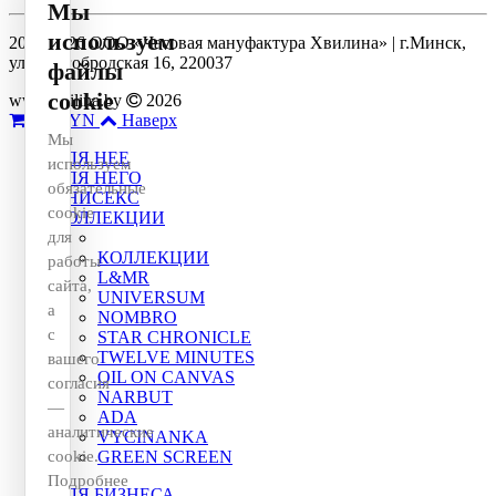
Мы
используем
2014-2026 ООО «Часовая мануфактура Хвилина» | г.Минск,
ул. Долгобродская 16, 220037
файлы
cookie
www.hvilina.by
2026
0
0 BYN
Наверх
Мы
ДЛЯ НЕЕ
используем
ДЛЯ НЕГО
обязательные
УНИСЕКС
cookie
КОЛЛЕКЦИИ
для
КОЛЛЕКЦИИ
работы
L&MR
сайта,
UNIVERSUM
а
NOMBRO
с
STAR CHRONICLE
TWELVE MINUTES
вашего
OIL ON CANVAS
согласия
NARBUT
—
ADA
аналитические
VYCINANKA
cookie.
GREEN SCREEN
Подробнее
ДЛЯ БИЗНЕСА