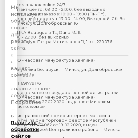
Прием заявок online 24/7
Мы
Контакт-центр: 09:00 - 21:00, без выходных
используем
Пункт выдачи заказов: 10:00 - 19:00 (Пн-Пт),
Обеденный перерыв: 13:00 - 14:00; Выходной: Сб-Вс
обязательные
г. Минск, ул. Долгобродская 16
cookie
HVILINA Boutique в ТЦ Dana Mall:
для
10:00 - 22:00, без выходных
работы
г. Минск, ул. Петра Мстиславца 11, 1 эт., 220076
сайта,
а
ООО «Часовая мануфактура Хвилина»
с
вашего
Республика Беларусь, г. Минск, ул. Долгобродская
16, 220037
согласия
—
УНП 691779176
аналитические
Свидетельство о государственной регистрации
cookie.
ООО «Часовая мануфактура Хвилина»
№691779176 от 27.02.2020, выданное Минским
Подробнее
горисполкомом.
—
в
Регистрационный номер интернет-магазина
www.hvilina.by в торговом реестре Республики
Политике
Беларусь №474062 от 19.02.2020, выдан
обработки
Администрацией Центрального района г. Минска.
файлов