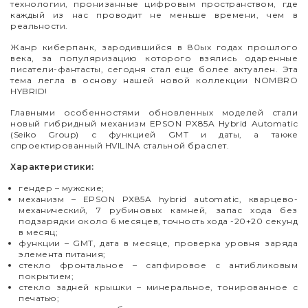
технологии, пронизанные цифровым пространством, где
каждый из нас проводит не меньше времени, чем в
реальности.
Жанр киберпанк, зародившийся в 80ых годах прошлого
века, за популяризацию которого взялись одаренные
писатели-фантасты, сегодня стал еще более актуален. Эта
тема легла в основу нашей новой коллекции NOMBRO
HYBRID!
Главными особенностями обновленных моделей стали
новый гибридный механизм EPSON PX85A Hybrid Automatic
(Seiko Group) с функцией GMT и даты, а также
спроектированный HVILINA стальной браслет.
Характеристики:
гендер – мужские;
механизм
–
EPSON PX85A hybrid automatic, кварцево-
механический, 7 рубиновых камней, запас хода без
подзарядки около 6 месяцев, точность хода -20+20 секунд
в месяц;
функции – GMT, дата в месяце, проверка уровня заряда
элемента питания;
стекло фронтальное – сапфировое с антибликовым
покрытием;
стекло задней крышки
–
минеральное, тонированное с
печатью;