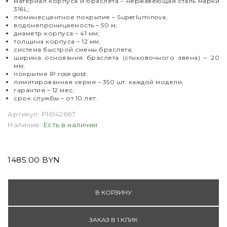
материал корпуса и браслета – нержавеющая сталь марки
316L;
люминесцентное покрытие
–
Superluminova;
водонепроницаемость – 50 м;
диаметр корпуса
–
41 мм;
толщина корпуса
–
12 мм;
система быстрой смены браслета;
ширина основания браслета (стыковочного звена)
–
20
мм;
покрытие IP rose gold;
лимитированная серия
–
350 шт. каждой модели;
гарантия
–
12 мес;
срок службы
–
от 10 лет.
Артикул:
P16142667
Наличие:
Есть в наличии
1485.00 BYN
В КОРЗИНУ
ЗАКАЗ В 1 КЛИК