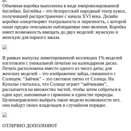
Объемная коробка выполнена в виде импровизированной
батлейки. Батлейка – это белорусский народный театр кукол,
получивший распространение с начала XVI века. Дизайн
коробки олицетворяет театральность и лиричность, с которой
наши предки описывали наблюдаемые ими явления. Коробка
имеет возможность вмещать до двух моделей: мужскую и
женскую для парного заказа.
В рамках выпуска лимитированной коллекции 1% моделей
изготовлен с уникальной печатью на календарном диске.
Печать расположена вместо одного из чисел даты; для
женских моделей
–
это изображение зайца, связанного с
Солнцем. “Зайчик”
–
это световое пятно от Солнца. На
Купалье считалось, что Солнце играет “зайчиками”,
рассыпается на множество частей, чтобы затем собраться в
один круг, напоминая о гармонии и единстве природы.
Целенаправленно выбрать такие модели возможности нет,
они найдут своих владельцев в случайном порядке.
ОТЛИЧНО ДОПОЛНЯЮТ