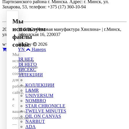
Партизанского района г. Минска. Адрес: г. Минск, ул.
Захарова, 53, телефон: +375 (17) 360-10-94
Мы
используем
2014-2026 ООО «Часовая мануфактура Хвилина» | г.Минск,
ул. Долгобродская 16, 220037
файлы
cookie
www.hvilina.by
2026
0
0 BYN
Наверх
Мы
ДЛЯ НЕЕ
используем
ДЛЯ НЕГО
обязательные
УНИСЕКС
cookie
КОЛЛЕКЦИИ
для
КОЛЛЕКЦИИ
работы
L&MR
сайта,
UNIVERSUM
а
NOMBRO
с
STAR CHRONICLE
TWELVE MINUTES
вашего
OIL ON CANVAS
согласия
NARBUT
—
ADA