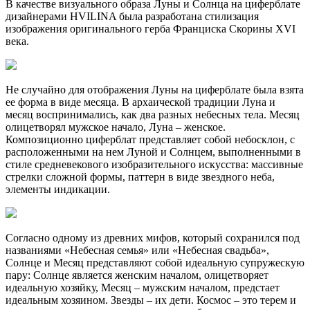
В качестве визуального образа Луны и Солнца на циферблате
дизайнерами HVILINA была разработана стилизация
изображения оригинального герба Франциска Скорины XVI
века.
Не случайно для отображения Луны на циферблате была взята
ее форма в виде месяца. В архаической традиции Луна и
месяц воспринимались, как два разных небесных тела. Месяц
олицетворял мужское начало, Луна – женское.
Композиционно циферблат представляет собой небосклон, с
расположенными на нем Луной и Солнцем, выполненными в
стиле средневекового изобразительного искусства: массивные
стрелки сложной формы, паттерн в виде звездного неба,
элементы индикации.
Согласно одному из древних мифов, который сохранился под
названиями «Небесная семья» или «Небесная свадьба»,
Солнце и Месяц представляют собой идеальную супружескую
пару: Солнце является женским началом, олицетворяет
идеальную хозяйку, Месяц
–
мужским началом, предстает
идеальным хозяином. Звезды – их дети. Космос – это терем и