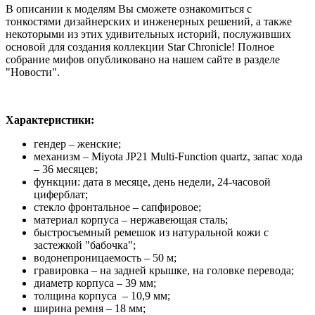
В описании к моделям Вы сможете ознакомиться с
тонкостями дизайнерских и инженерных решений, а также
некоторыми из этих удивительных историй, послуживших
основой для создания коллекции
Star
Chronicle
! Полное
собрание мифов опубликовано на нашем сайте в разделе
"Новости".
Характеристики:
гендер – женские;
механизм – Miyota JP21 Multi-Function quartz, запас хода
– 36 месяцев;
функции: дата в месяце, день недели, 24-часовой
циферблат;
стекло фронтальное – сапфировое;
материал корпуса – нержавеющая сталь;
быстросъемный ремешок из натуральной кожи с
застежкой "бабочка";
водонепроницаемость – 50 м;
гравировка – на задней крышке, на головке перевода;
диаметр корпуса – 39 мм;
толщина корпуса
–
10,9 мм;
ширина ремня – 18 мм;