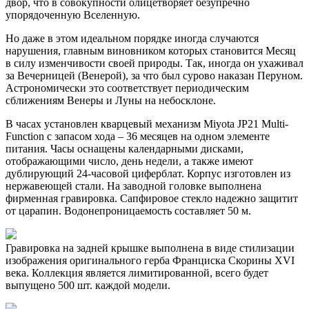
двор, что в совокупности олицетворяет безупречно
упорядоченную Вселенную.
Но даже в этом идеальном порядке иногда случаются
нарушения, главным виновником которых становится Месяц
в силу изменчивости своей природы. Так, иногда он ухаживал
за Вечерницей (Венерой), за что был сурово наказан Перуном.
Астрономически это соответствует периодическим
сближениям Венеры и Луны на небосклоне.
В часах установлен кварцевый механизм Miyota JP21 Multi-
Function с запасом хода – 36 месяцев на одном элементе
питания. Часы оснащены календарными дисками,
отображающими число, день недели, а также имеют
дублирующий 24-часовой циферблат. Корпус изготовлен из
нержавеющей стали. На заводной головке выполнена
фирменная гравировка. Сапфировое стекло надежно защитит
от царапин. Водонепроницаемость составляет 50 м.
Гравировка на задней крышке выполнена в виде стилизации
изображения оригинального герба Франциска Скорины XVI
века. Коллекция является лимитированной, всего будет
выпущено 500 шт. каждой модели.