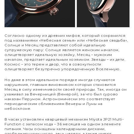
Согласно одному из древних мифов, который сохранился
под названиями «Небесная семья» или «Небесная свадьба»,
Солнце и Месяц представляют собой идеальную
супружескую пару: Солнце является женским началом,
олицетворяет идеальную хозяйку, Месяц
–
мужским
началом, предстает идеальным хозяином. Звезды – их дети.
Космос
–
это терем и двор, что в совокупности
олицетворяет безупречно упорядоченную Вселенную.
Но даже в этом идеальном порядке иногда случаются
нарушения, главным виновником которых становится
Месяц в силу изменчивости своей природы. Так, иногда он
ухаживал за Вечерницей (Венерой), за что был сурово
наказан Перуном. Астрономически это соответствует
периодическим сближениям Венеры и Луны на
небосклоне.
В часах установлен кварцевый механизм Miyota JP21 Multi-
Function с запасом хода – 36 месяцев на одном элементе
питания. Часы оснащены календарными дисками,
отображающими число, день недели, а также имеют