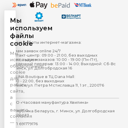
Мы
используем
файлы
cookie
Время работы интернет-магазина:
Прием заявок online 24/7
Мы
Контакт-центр: 09:00 - 21:00, без выходных
используем
Пункт выдачи заказов: 10:00 - 19:00 (Пн-Пт),
Обеденный перерыв: 13:00 - 14:00; Выходной: Сб-Вс
обязательные
г. Минск, ул. Долгобродская 16
cookie
HVILINA Boutique в ТЦ Dana Mall:
для
10:00 - 22:00, без выходных
работы
г. Минск, ул. Петра Мстиславца 11, 1 эт., 220076
сайта,
а
ООО «Часовая мануфактура Хвилина»
с
вашего
Республика Беларусь, г. Минск, ул. Долгобродская
16, 220037
согласия
—
УНП 691779176