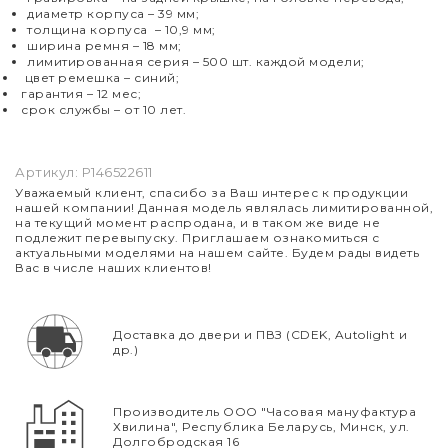
диаметр корпуса – 39 мм;
толщина корпуса
–
10,9 мм;
ширина ремня – 18 мм;
лимитированная серия – 500 шт. каждой модели
;
цвет ремешка – синий
;
гарантия – 12 мес;
срок службы – от 10 лет.
Артикул:
P146522611
Уважаемый клиент, спасибо за Ваш интерес к продукции
нашей компании! Данная модель являлась лимитированной,
на текущий момент распродана, и в таком же виде не
подлежит перевыпуску. Приглашаем ознакомиться с
актуальными моделями на нашем сайте. Будем рады видеть
Вас в числе наших клиентов!
Доставка до двери и ПВЗ (CDEK, Autolight и
др.)
Производитель ООО "Часовая мануфактура
Хвилина", Республика Беларусь, Минск, ул.
Долгобродская 16