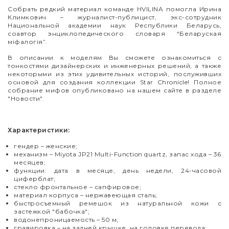
Собрать редкий материал команде
HVILINA
помогла Ирина
Климкович – журналист-публицист, экс-сотрудник
Национальной академии наук Республики Беларусь,
соавтор энциклопедического словаря “Беларуская
міфалогія”.
В описании к моделям Вы сможете ознакомиться с
тонкостями дизайнерских и инженерных решений, а также
некоторыми из этих удивительных историй, послуживших
основой для создания коллекции
Star
Chronicle
! Полное
собрание мифов опубликовано на нашем сайте в разделе
"Новости".
Характеристики:
гендер – женские;
механизм – Miyota JP21 Multi-Function quartz, запас хода – 36
месяцев;
функции: дата в месяце, день недели, 24-часовой
циферблат;
стекло фронтальное – сапфировое;
материал корпуса – нержавеющая сталь;
быстросъемный ремешок из натуральной кожи с
застежкой "бабочка";
водонепроницаемость – 50 м;
гравировка – на задней крышке, на головке перевода;