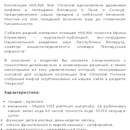
Коллекция
HVILINA
Star
Chronicle
вдохновлена древними
мифами и легендами Беларуси о Луне и Солнце,
представлением наших предков о небесной механике.
Многие из этих преданий возникли еще до появления
письменности.
Собрать редкий материал команде
HVILINA
помогла Ирина
Климкович – журналист-публицист, экс-сотрудник
Национальной академии наук Республики Беларусь,
соавтор энциклопедического словаря “Беларуская
міфалогія”.
В описании к моделям Вы сможете ознакомиться с
тонкостями дизайнерских и инженерных решений, а также
некоторыми из этих удивительных историй, послуживших
основой для создания коллекции
Star
Chronicle
! Полное
собрание мифов опубликовано на нашем сайте в разделе
"Новости".
Характеристики:
гендер – мужские;
механизм – Miyota 9122 premium automatic, 26 рубиновых
камня, запас хода 40 часов, точность хода -10+30 секунд в
сутки;
функции: дата в месяце, день недели, месяц;
стекло фронтальное и задней крышки – сапфировое;
материал корпуса – нержавеющая сталь;