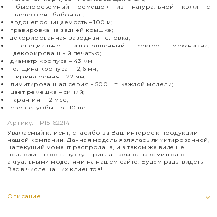
быстросъемный ремешок из натуральной кожи с
застежкой "бабочка";
водонепроницаемость – 100 м;
гравировка на задней крышке;
декорированная заводная головка;
специально изготовленный сектор механизма,
декорированный печатью;
диаметр корпуса – 43 мм;
толщина корпуса – 12,6 мм;
ширина ремня – 22 мм;
лимитированная серия – 500 шт. каждой модели;
цвет ремешка – синий
;
гарантия – 12 мес;
срок службы – от 10 лет.
Артикул:
P15162214
Уважаемый клиент, спасибо за Ваш интерес к продукции
нашей компании! Данная модель являлась лимитированной,
на текущий момент распродана, и в таком же виде не
подлежит перевыпуску. Приглашаем ознакомиться с
актуальными моделями на нашем сайте. Будем рады видеть
Вас в числе наших клиентов!
Описание