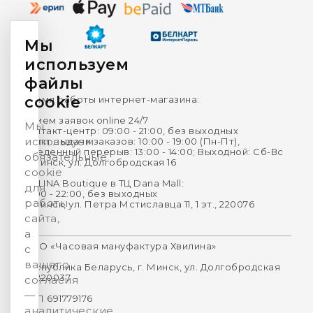
Мы
используем
файлы
cookie
Время работы интернет-магазина:
Прием заявок online 24/7
Мы
Контакт-центр: 09:00 - 21:00, без выходных
используем
Пункт выдачи заказов: 10:00 - 19:00 (Пн-Пт),
Обеденный перерыв: 13:00 - 14:00; Выходной: Сб-Вс
обязательные
г. Минск, ул. Долгобродская 16
cookie
HVILINA Boutique в ТЦ Dana Mall:
для
10:00 - 22:00, без выходных
работы
г. Минск, ул. Петра Мстиславца 11, 1 эт., 220076
сайта,
а
ООО «Часовая мануфактура Хвилина»
с
вашего
Республика Беларусь, г. Минск, ул. Долгобродская
16, 220037
согласия
—
УНП 691779176