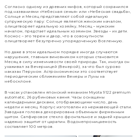
Согласно одному из древних мифов, который сохранился
под названиями «Небесная семья» или «Небесная свадьба»,
Солнце и Месяц представляют собой идеальную
супружескую пару: Солнце является женским началом,
олицетворяет идеальную хозяйку, Месяц
–
мужским
началом, предстает идеальным хозяином. Звезды – их дети.
Космос – это терем и двор, что в совокупности
олицетворяет безупречно упорядоченную Вселенную.
Но даже в этом идеальном порядке иногда случаются
нарушения, главным виновником которых становится
Месяц в силу изменчивости своей природы. Так, иногда он
ухаживал за Вечерницей (Венерой), за что был сурово
наказан Перуном. Астрономически это соответствует
периодическим сближениям Венеры и Луны на
небосклоне.
В часах установлен японский механизм Miyota 9122 premium
automatic, 26 рубиновых камня. Часы оснащены
календарными дисками, отображающими число, день
недели и месяц. Корпус изготовлен из нержавеющей стали.
Заводная головка декорирована объемным фирменным
щитом. Сапфировое стекло фронтальное и задней крышки
надежно защитит от царапин. Водонепроницаемость
составляет 100 метров.