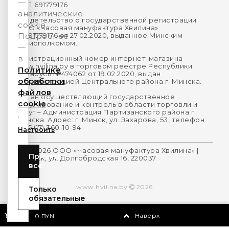
—
УНП 691779176
аналитические
Свидетельство о государственной регистрации
cookie.
ООО «Часовая мануфактура Хвилина»
№691779176 от 27.02.2020, выданное Минским
Подробнее
горисполкомом.
—
в
Регистрационный номер интернет-магазина
www.hvilina.by в торговом реестре Республики
Политике
Беларусь №474062 от 19.02.2020, выдан
обработки
Администрацией Центрального района г. Минска.
файлов
Орган осуществляющий государственное
cookie
регулирование и контроль в области торговли и
услуг – Администрация Партизанского района г.
.
Минска. Адрес: г. Минск, ул. Захарова, 53, телефон:
+375 (17) 360-10-94
Настроить
2014-2026 ООО «Часовая мануфактура Хвилина» |
Принять
г.Минск, ул. Долгобродская 16, 220037
все
www.hvilina.by
2026
Только
обязательные
0
Наверх
0 BYN