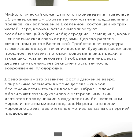
Мифологический сюжет данного произведения повествует
об универсальном образе вечной жизни в представлении
предков, как воплощение Вселенной, состоящей из трёх
частей. Верх, крона и ветви символизируют
всеобъемлющий образ неба; середина - земля; низ, корни
– символическая связь с предками. Дерево растет в
священном центре Вселенной. Тройственная структура
также характеризует течение времени: будущее, настоящее,
прошлое; человека: потомки, современники, предки, а
также цикл жизни человека. Изображение мирового
дерева символизирует бесконечность, вечность,
возрождение, плодородие.
Древо жизни – это развитие, рост и движение вверх.
Спиральные элементы в кроне дерева – символ
бесконечности и течения времени. Образы оленей
обозначают связь духовного с материальным. Они
являются посредниками между верхним божественным
миром и нижним миром предков. Их рога - это ветви
мирового древа, растительные мотивы связаны с энергией
плодородия.