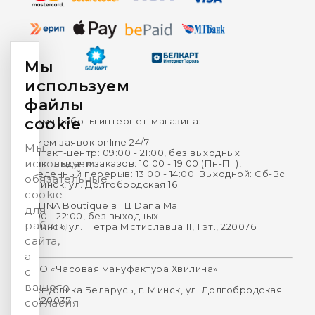
Мы
используем
файлы
cookie
Время работы интернет-магазина:
Прием заявок online 24/7
Мы
Контакт-центр: 09:00 - 21:00, без выходных
используем
Пункт выдачи заказов: 10:00 - 19:00 (Пн-Пт),
Обеденный перерыв: 13:00 - 14:00; Выходной: Сб-Вс
обязательные
г. Минск, ул. Долгобродская 16
cookie
HVILINA Boutique в ТЦ Dana Mall:
для
10:00 - 22:00, без выходных
работы
г. Минск, ул. Петра Мстиславца 11, 1 эт., 220076
сайта,
а
ООО «Часовая мануфактура Хвилина»
с
вашего
Республика Беларусь, г. Минск, ул. Долгобродская
16, 220037
согласия