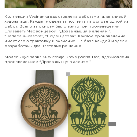
Коллекция Vycinanka вдохновлена работами талантливой
художницы. Каждая модель выполнена на основе одной из
работ. Всего за основу было взято три произведения
Елизаветы Червонцевой: “Дрэва жыцця з аленямі”,
“Папараць-кветка”, “Людзі і дрэва”. Каждое произведение
имеет свою трактовку и значение. На базе каждой модели
разработаны два цветовых решения.
Модель Vycinanka Susvietnaje Dreva (World Tree) вдохновлена
произведением “Дрэва жыцця з аленямі”.