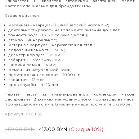
Елизаветой и является авторской адаптацией работ
мастера специально для бренда HVILINA.
Характеристики:
механизм – кварцевый швейцарский Ronda 762;
длительность работы на 1 элементе питания до 3 лет;
точность хода – 0/+20 секунд в месяц;
стекло – минеральное;
материал корпуса – нержавеющая сталь;
водозащищенность – 30 м;
диаметр корпуса – 35 мм;
габариты – 35*37.4*8.1 мм;
ширина ремня – 14 мм;
ремень из натуральной кожи;
лимитированная серия – 1000 шт;
гарантия – 12 мес;
срок службы – от 10 лет.
Первая часть из лимитированной коллекции часов
распродана. В рамках мануфактурного производства часы
производятся частями. В наличие часы поступят в октябре.
Артикул:
P7611158
459.00 BYN
413.00 BYN
(Скидка 10%)