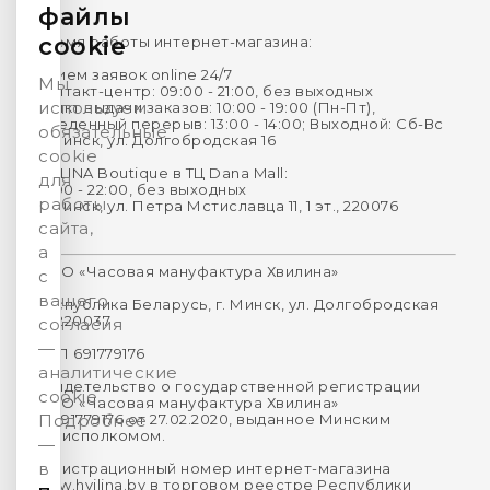
файлы
cookie
Время работы интернет-магазина:
Прием заявок online 24/7
Мы
Контакт-центр: 09:00 - 21:00, без выходных
используем
Пункт выдачи заказов: 10:00 - 19:00 (Пн-Пт),
Обеденный перерыв: 13:00 - 14:00; Выходной: Сб-Вс
обязательные
г. Минск, ул. Долгобродская 16
cookie
HVILINA Boutique в ТЦ Dana Mall:
для
10:00 - 22:00, без выходных
работы
г. Минск, ул. Петра Мстиславца 11, 1 эт., 220076
сайта,
а
ООО «Часовая мануфактура Хвилина»
с
вашего
Республика Беларусь, г. Минск, ул. Долгобродская
16, 220037
согласия
—
УНП 691779176
аналитические
Свидетельство о государственной регистрации
cookie.
ООО «Часовая мануфактура Хвилина»
№691779176 от 27.02.2020, выданное Минским
Подробнее
горисполкомом.
—
в
Регистрационный номер интернет-магазина
www.hvilina.by в торговом реестре Республики