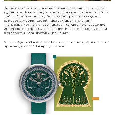
Коллекция Vycinanka вдохновлена работами талантливой
художницы. Каждая модель выполнена на основе одной из
работ. Всего за основу было взято три произведения
Елизаветы Червонцевой: “Дрэва жыцця з аленямі”,
“Папараць-кветка”, “Людзі і дрэва”. Каждое произведение
имеет свою трактовку и значение. На базе каждой модели
разработаны два цветовых решения.
Модель Vycinanka Paparać-kvietka (Fern Flower) вдохновлена
произведением “Папараць-кветка”.