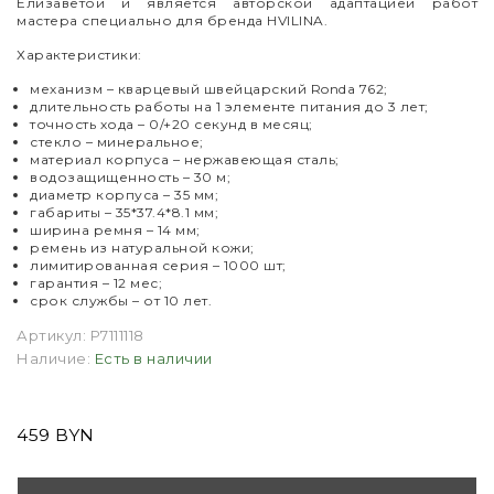
Елизаветой и является авторской адаптацией работ
мастера специально для бренда HVILINA.
Характеристики:
механизм – кварцевый швейцарский Ronda 762;
длительность работы на 1 элементе питания до 3 лет;
точность хода – 0/+20 секунд в месяц;
стекло – минеральное;
материал корпуса – нержавеющая сталь;
водозащищенность – 30 м;
диаметр корпуса – 35 мм;
габариты – 35*37.4*8.1 мм;
ширина ремня – 14 мм;
ремень из натуральной кожи;
лимитированная серия – 1000 шт;
гарантия – 12 мес;
срок службы – от 10 лет.
Артикул:
P7111118
Наличие:
Есть в наличии
459 BYN