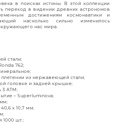
овека в поисках истины. В этой коллекции
ть переход в видении древних астрономов
еменным достижениям космонавтики и
вающий насколько сильно изменилось
окружающего нас мира.
й стали;
onda 762;
минеральное;
 плетении из нержавеющей стали;
ой головке и задней крышке;
 3 АТМ;
тие – Superluminova;
 мм;
0,6 x 10,7 мм;
м;
1000 шт.;