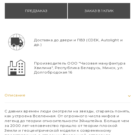
ПРЕДЗАКАЗ
ЗАКАЗ В 1 КЛИК
Доставка до двери и ПВЗ (CDEK, Autolight и
др.)
Производитель ООО "Часовая мануфактура
Хвилина", Республика Беларусь, Минск, ул.
Долгобродская 16
Описание
С давних времен люди смотрели на звезды, стараясь понять,
как устроена Вселенная. От огромного числа мифов и
легенд до теории относительности Эйнштейна. Больше чем
за 2000 лет человечество пришло от теории плоской
Земли и геоцентрической модели к современному