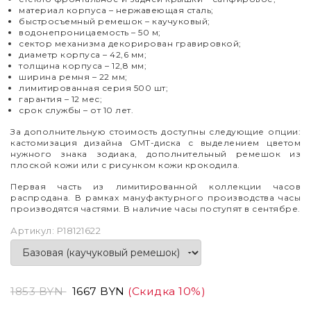
материал корпуса – нержавеющая сталь;
быстросъемный ремешок – каучуковый;
водонепроницаемость – 50 м;
сектор механизма декорирован гравировкой;
диаметр корпуса
–
42,6 мм;
толщина корпуса
–
12,8 мм;
ширина ремня – 22 мм;
лимитированная серия 500 шт;
гарантия
–
12 мес;
срок службы
–
от 10 лет.
За дополнительную стоимость доступны следующие опции:
кастомизация дизайна GMT-диска с выделением цветом
нужного знака зодиака, дополнительный ремешок из
плоской кожи или с рисунком кожи крокодила.
Первая часть из лимитированной коллекции часов
распродана. В рамках мануфактурного производства часы
производятся частями. В наличие часы поступят в сентябре.
Артикул:
P18121622
1853 BYN
1667 BYN
(Скидка 10%)