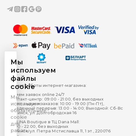
Мы
используем
файлы
cookie
Время работы интернет-магазина:
Прием заявок online 24/7
Мы
Контакт-центр: 09:00 - 21:00, без выходных
используем
Пункт выдачи заказов: 10:00 - 19:00 (Пн-Пт),
Обеденный перерыв: 13:00 - 14:00; Выходной: Сб-Вс
обязательные
г. Минск, ул. Долгобродская 16
cookie
HVILINA Boutique в ТЦ Dana Mall:
для
10:00 - 22:00, без выходных
работы
г. Минск, ул. Петра Мстиславца 11, 1 эт., 220076