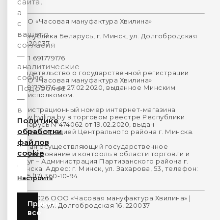
сайта,
а
ООО «Часовая мануфактура Хвилина»
с
вашего
Республика Беларусь, г. Минск, ул. Долгобродская
16, 220037
согласия
—
УНП 691779176
аналитические
Свидетельство о государственной регистрации
cookie.
ООО «Часовая мануфактура Хвилина»
№691779176 от 27.02.2020, выданное Минским
Подробнее
горисполкомом.
—
в
Регистрационный номер интернет-магазина
www.hvilina.by в торговом реестре Республики
Политике
Беларусь №474062 от 19.02.2020, выдан
обработки
Администрацией Центрального района г. Минска.
файлов
Орган осуществляющий государственное
cookie
регулирование и контроль в области торговли и
услуг – Администрация Партизанского района г.
.
Минска. Адрес: г. Минск, ул. Захарова, 53, телефон:
+375 (17) 360-10-94
Настроить
2014-2026 ООО «Часовая мануфактура Хвилина» |
Принять
г.Минск, ул. Долгобродская 16, 220037
все