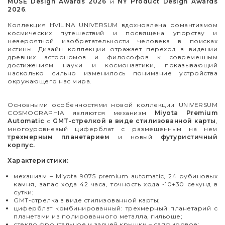
MUSE Design Awards 2026
и
NY Product Design Awards
2026
.
Коллекция HVILINA UNIVERSUM вдохновлена романтизмом
космических путешествий и посвящена упорству и
невероятной изобретательности человека в поисках
истины. Дизайн коллекции отражает переход в видении
древних астрономов и философов к современным
достижениям науки и космонавтики, показывающий
насколько сильно изменилось понимание устройства
окружающего нас мира.
Основными особенностями новой коллекции UNIVERSUM
COSMOGRAPHIA являются механизм
Miyota Premium
Automatic
с
GMT-стрелкой в виде стилизованной карты
,
многоуровневый циферблат с размещенным на нем
трехмерным планетарием
и новый
футуристичный
корпус.
Характеристики:
механизм
–
Miyota 9075 premium automatic, 24 рубиновых
камня, запас хода 42 часа, точность хода -10+30 секунд в
сутки;
GMT-стрелка в виде стилизованной карты;
циферблат комбинированный: трехмерный планетарий с
планетами из полированного металла, гильоше;
стекло фронтальное и задней крышки – сапфировое;