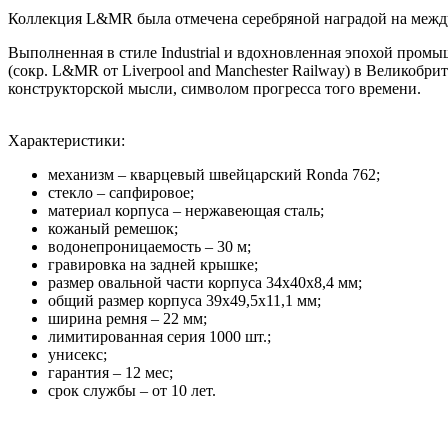
Коллекция L&MR была отмечена серебряной наградой на межд
Выполненная в стиле Industrial и вдохновленная эпохой про
(сокр. L&MR от Liverpool and Manchester Railway) в Великоб
конструкторской мысли, символом прогресса того времени.
Характеристики:
механизм – кварцевый швейцарский Ronda 762;
стекло – сапфировое;
материал корпуса – нержавеющая сталь;
кожаный ремешок;
водонепроницаемость – 30 м;
гравировка на задней крышке;
размер овальной части корпуса 34х40х8,4 мм;
общий размер корпуса 39х49,5х11,1 мм;
ширина ремня – 22 мм;
лимитированная серия 1000 шт.;
унисекс;
гарантия – 12 мес;
срок службы – от 10 лет.