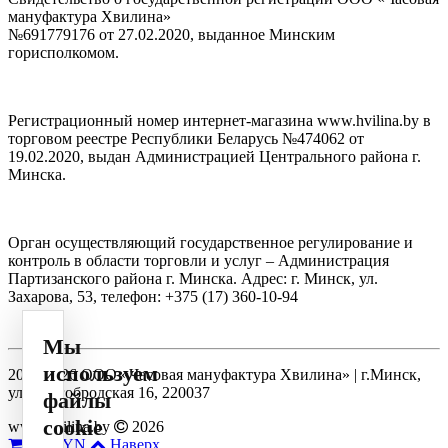
мануфактура Хвилина»
№691779176 от 27.02.2020, выданное Минским
горисполкомом.
Регистрационный номер интернет-магазина www.hvilina.by в
торговом реестре Республики Беларусь №474062 от
19.02.2020, выдан Администрацией Центрального района г.
Минска.
Орган осуществляющий государственное регулирование и
контроль в области торговли и услуг – Администрация
Партизанского района г. Минска. Адрес: г. Минск, ул.
Захарова, 53, телефон: +375 (17) 360-10-94
Мы
используем
2014-2026 ООО «Часовая мануфактура Хвилина» | г.Минск,
ул. Долгобродская 16, 220037
файлы
cookie
www.hvilina.by
2026
0
0 BYN
Наверх