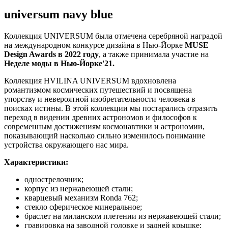
universum navy blue
Коллекция UNIVERSUM была отмечена серебряной наградой
на международном конкурсе дизайна в Нью-Йорке
MUSE
Design Awards
в 2022 году
, а также принимала участие на
Неделе моды в Нью-Йорке'21.
Коллекция HVILINA UNIVERSUM вдохновлена
романтизмом космических путешествий и посвящена
упорству и невероятной изобретательности человека в
поисках истины. В этой коллекции мы постарались отразить
переход в видении древних астрономов и философов к
современным достижениям космонавтики и астрономии,
показывающий насколько сильно изменилось понимание
устройства окружающего нас мира.
Характеристики:
однострелочник;
корпус из нержавеющей стали;
кварцевый механизм Ronda 762;
стекло сферическое минеральное;
браслет на миланском плетении из нержавеющей стали;
гравировка на заводной головке и задней крышке;