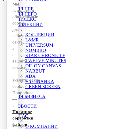
Мы
ДЛЯ НЕЕ
используем
ДЛЯ НЕГО
обязательные
УНИСЕКС
cookie
КОЛЛЕКЦИИ
для
КОЛЛЕКЦИИ
работы
L&MR
сайта,
UNIVERSUM
а
NOMBRO
с
STAR CHRONICLE
TWELVE MINUTES
вашего
OIL ON CANVAS
согласия
NARBUT
—
ADA
аналитические
VYCINANKA
cookie.
GREEN SCREEN
Подробнее
ДЛЯ БИЗНЕСА
—
в
НОВОСТИ
Политике
О НАС
обработки
файлов
О КОМПАНИИ