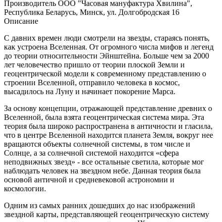
Производитель ООО "Часовая мануфактура Хвилина",
Республика Беларусь, Минск, ул. Долгобродская 16
Описание
С давних времен люди смотрели на звезды, стараясь понять,
как устроена Вселенная. От огромного числа мифов и легенд
до теории относительности Эйнштейна. Больше чем за 2000
лет человечество пришло от теории плоской Земли и
геоцентрической модели к современному представлению о
строении Вселенной, отправило человека в космос,
высадилось на Луну и начинает покорение Марса.
За основу концепции, отражающей представление древних о
Вселенной, была взята геоцентрическая система мира. Эта
теория была широко распространена в античности и гласила,
что в центре Вселенной находится планета Земля, вокруг нее
вращаются объекты солнечной системы, в том числе и
Солнце, а за солнечной системой находится «сфера
неподвижных звезд» - все остальные светила, которые мог
наблюдать человек на звездном небе. Данная теория была
основой античной и средневековой астрономии и
космологии.
Одним из самых ранних дошедших до нас изображений
звездной карты, представляющей геоцентрическую систему