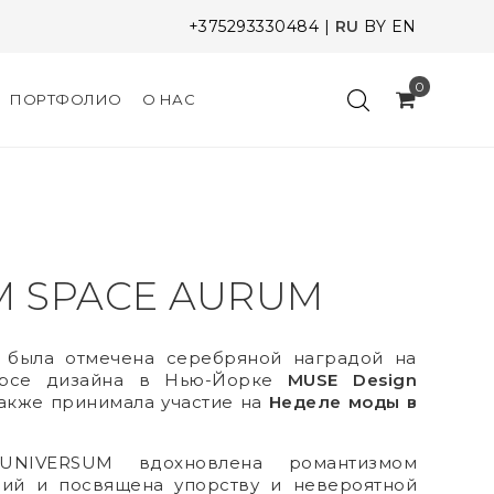
+375293330484
|
RU
BY
EN
0
ПОРТФОЛИО
О НАС
M SPACE AURUM
 была отмечена серебряной наградой на
урсе дизайна в Нью-Йорке
MUSE Design
 также принимала участие на
Неделе моды в
UNIVERSUM вдохновлена романтизмом
вий и посвящена упорству и невероятной