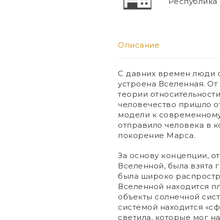
Республика 
Описание
С давних времен люди с
устроена Вселенная. От
теории относительности
человечество пришло о
модели к современному
отправило человека в к
покорение Марса.
За основу концепции, 
Вселенной, была взята 
была широко распростра
Вселенной находится пл
объекты солнечной систе
системой находится «сф
светила, которые мог н