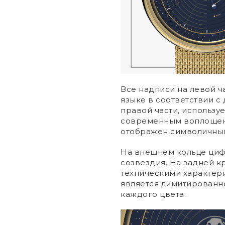
Все надписи на левой ч
языке в соответствии с
правой части, использу
современным воплощени
отображен символичный
На внешнем кольце ци
созвездия. На задней к
техническими характер
является лимитированно
каждого цвета.