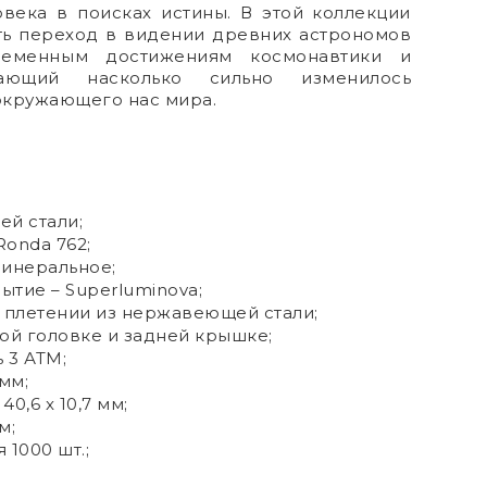
овека в поисках истины. В этой коллекции
ть переход в видении древних астрономов
еменным достижениям космонавтики и
вающий насколько сильно изменилось
окружающего нас мира.
й стали;
onda 762;
минеральное;
тие – Superluminova;
 плетении из нержавеющей стали;
ой головке и задней крышке;
 3 АТМ;
 мм;
0,6 x 10,7 мм;
м;
1000 шт.;