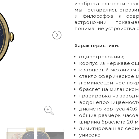
изобретательности чел
мы постарались отрази
и философов к совр
астрономии, показы
понимание устройства 
Характеристики:
однострелочник;
корпус из нержавеюще
кварцевый механизм R
стекло сферическое 
люминесцентное покры
браслет на миланском
гравировка на заводн
водонепроницаемость
диаметр корпуса 40,6
общие размеры часов 4
ширина браслета 20 м
лимитированная серия 
унисекс;