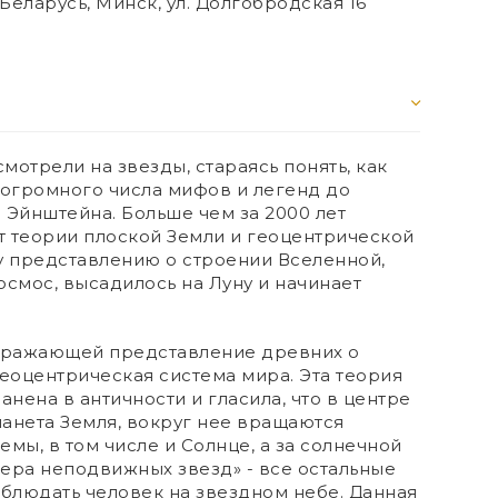
Беларусь, Минск, ул. Долгобродская 16
мотрели на звезды, стараясь понять, как
 огромного числа мифов и легенд до
 Эйнштейна. Больше чем за 2000 лет
т теории плоской Земли и геоцентрической
 представлению о строении Вселенной,
осмос, высадилось на Луну и начинает
отражающей представление древних о
геоцентрическая система мира. Эта теория
нена в античности и гласила, что в центре
анета Земля, вокруг нее вращаются
мы, в том числе и Солнце, а за солнечной
ера неподвижных звезд» - все остальные
аблюдать человек на звездном небе. Данная