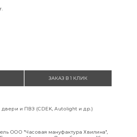
т.
ЗАКАЗ В 1 КЛИК
двери и ПВЗ (CDEK, Autolight и др.)
ль ООО "Часовая мануфактура Хвилина",