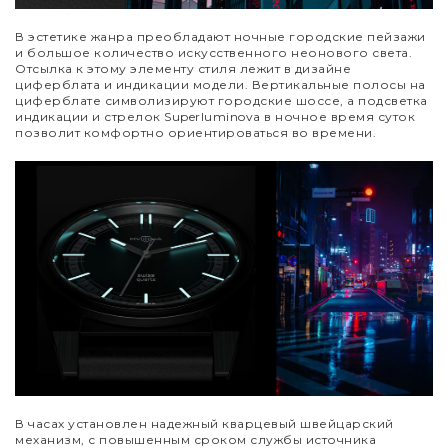
В эстетике жанра преобладают ночные городские пейзажи
и большое количество искусственного неонового света.
Отсылка к этому элементу стиля лежит в дизайне
циферблата и индикации модели. Вертикальные полосы на
циферблате символизируют городские шоссе, а подсветка
индикации и стрелок Superluminova в ночное время суток
позволит комфортно ориентироваться во времени.
В часах установлен надежный кварцевый швейцарский
механизм, с повышенным сроком службы источника