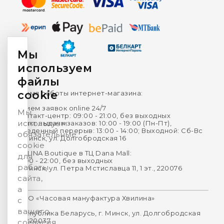
Мы
используем
файлы
cookie
Время работы интернет-магазина:
Прием заявок online 24/7
Мы
Контакт-центр: 09:00 - 21:00, без выходных
используем
Пункт выдачи заказов: 10:00 - 19:00 (Пн-Пт),
Обеденный перерыв: 13:00 - 14:00; Выходной: Сб-Вс
обязательные
г. Минск, ул. Долгобродская 16
cookie
HVILINA Boutique в ТЦ Dana Mall:
для
10:00 - 22:00, без выходных
работы
г. Минск, ул. Петра Мстиславца 11, 1 эт., 220076
сайта,
а
ООО «Часовая мануфактура Хвилина»
с
вашего
Республика Беларусь, г. Минск, ул. Долгобродская
16, 220037
согласия