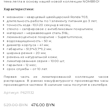
тема легла в основу нашей новой коллекции NOMBRO!
Характеристики:
механизм – кварцевый швейцарский Ronda 703;
длительность работы по 1 элементу питания до 3 лет;
точность хода -10/+20 секунд в месяц;
стекло – сапфировое с антибликовым покрытием;
материал – нержавеющая сталь 316L;
люминесцентное покрытие – Superluminova;
водозащищенность – 50 м;
диаметр корпуса – 41 мм;
габариты – 51,5*43,7*9,2 мм;
ширина ремня – 20 мм;
ремень из натуральной кожи;
лимитированная серия – 1000 шт
;
гарантия – 12 мес;
срок службы – от 10 лет.
Первая часть из лимитированной коллекции часов
распродана. В рамках мануфактурного производства часы
производятся частями. В наличие часы поступят в сентябре.
Артикул:
P6211132
529.00 BYN
476.00 BYN