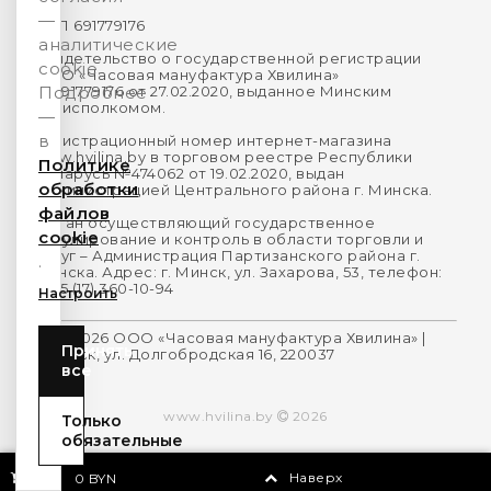
—
УНП 691779176
аналитические
Свидетельство о государственной регистрации
cookie.
ООО «Часовая мануфактура Хвилина»
№691779176 от 27.02.2020, выданное Минским
Подробнее
горисполкомом.
—
в
Регистрационный номер интернет-магазина
www.hvilina.by в торговом реестре Республики
Политике
Беларусь №474062 от 19.02.2020, выдан
обработки
Администрацией Центрального района г. Минска.
файлов
Орган осуществляющий государственное
cookie
регулирование и контроль в области торговли и
услуг – Администрация Партизанского района г.
.
Минска. Адрес: г. Минск, ул. Захарова, 53, телефон:
+375 (17) 360-10-94
Настроить
2014-2026 ООО «Часовая мануфактура Хвилина» |
Принять
г.Минск, ул. Долгобродская 16, 220037
все
www.hvilina.by
2026
Только
обязательные
0
Наверх
0 BYN