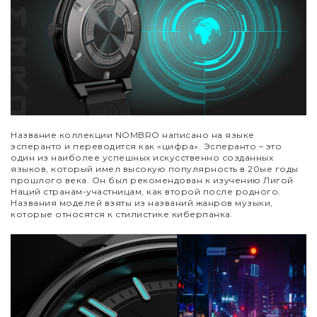
Название коллекции NOMBRO написано на языке
эсперанто и переводится как «цифра». Эсперанто – это
один из наиболее успешных искусственно созданных
языков, который имел высокую популярность в 20ые годы
прошлого века. Он был рекомендован к изучению Лигой
Наций странам-участницам, как второй после родного.
Названия моделей взяты из названий жанров музыки,
которые относятся к стилистике киберпанка.