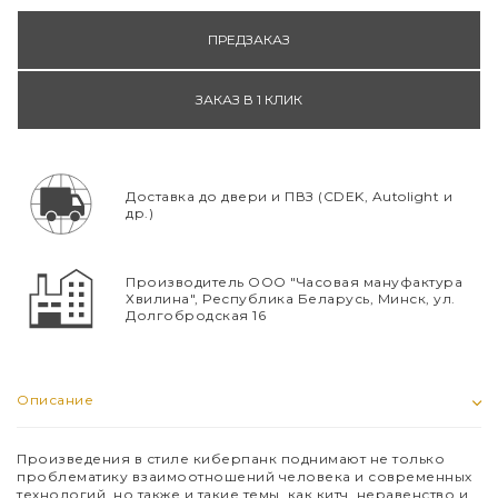
ПРЕДЗАКАЗ
ЗАКАЗ В 1 КЛИК
Доставка до двери и ПВЗ (CDEK, Autolight и
др.)
Производитель ООО "Часовая мануфактура
Хвилина", Республика Беларусь, Минск, ул.
Долгобродская 16
Описание
Произведения в стиле киберпанк поднимают не только
проблематику взаимоотношений человека и современных
технологий, но также и такие темы, как китч, неравенство и