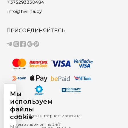
+375293330484
info@hvilina.by
ПРИСОЕДИНЯЙТЕСЬ
Мы
используем
файлы
cookie
Время работы интернет-магазина:
Прием заявок online 24/7
Мы