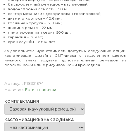
быстросъемный ремешок – каучуковый;
водонепроницаемость – 50 м;
сектор механизма декорирован гравировкой;
диаметр корпуса
–
42,6 мм;
толщина корпуса
–
12,8 мм;
ширина ремня – 22 мм;
лимитированная серия 500 шт;
гарантия
–
12 мес;
срок службы
–
от 10 лет.
За дополнительную стоимость доступны следующие опции:
кастомизация дизайна GMT-диска с выделением цветом
нужного знака зодиака, дополнительный ремешок из
плоской кожи или с рисунком кожи крокодила.
Артикул:
P18321674
Наличие:
Есть в наличии
КОМПЛЕКТАЦИЯ
КАСТОМИЗАЦИЯ: ЗНАК ЗОДИАКА