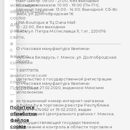
Контакт-центр: 09:00 - 21:00, без выходных
используем
Пункт выдачи заказов: 10:00 - 19:00 (Пн-Пт),
Обеденный перерыв: 13:00 - 14:00; Выходной: Сб-Вс
обязательные
г. Минск, ул. Долгобродская 16
cookie
HVILINA Boutique в ТЦ Dana Mall:
для
10:00 - 22:00, без выходных
работы
г. Минск, ул. Петра Мстиславца 11, 1 эт., 220076
сайта,
а
ООО «Часовая мануфактура Хвилина»
с
вашего
Республика Беларусь, г. Минск, ул. Долгобродская
16, 220037
согласия
—
УНП 691779176
аналитические
Свидетельство о государственной регистрации
cookie.
ООО «Часовая мануфактура Хвилина»
№691779176 от 27.02.2020, выданное Минским
Подробнее
горисполкомом.
—
в
Регистрационный номер интернет-магазина
www.hvilina.by в торговом реестре Республики
Политике
Беларусь №474062 от 19.02.2020, выдан
обработки
Администрацией Центрального района г. Минска.
файлов
Орган осуществляющий государственное
cookie
регулирование и контроль в области торговли и