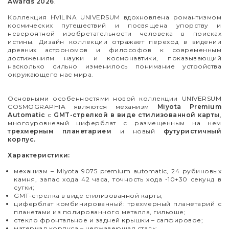
Awards 2026
.
Коллекция HVILINA UNIVERSUM вдохновлена романтизмом
космических путешествий и посвящена упорству и
невероятной изобретательности человека в поисках
истины. Дизайн коллекции отражает переход в видении
древних астрономов и философов к современным
достижениям науки и космонавтики, показывающий
насколько сильно изменилось понимание устройства
окружающего нас мира.
Основными особенностями новой коллекции UNIVERSUM
COSMOGRAPHIA являются механизм
Miyota Premium
Automatic
с
GMT-стрелкой в виде стилизованной карты
,
многоуровневый циферблат с размещенным на нем
трехмерным планетарием
и новый
футуристичный
корпус.
Характеристики:
механизм
–
Miyota 9075 premium automatic, 24 рубиновых
камня, запас хода 42 часа, точность хода -10+30 секунд в
сутки;
GMT-стрелка в виде стилизованной карты;
циферблат комбинированный: трехмерный планетарий с
планетами из полированного металла, гильоше;
стекло фронтальное и задней крышки
–
сапфировое;
материал корпуса – нержавеющая сталь;