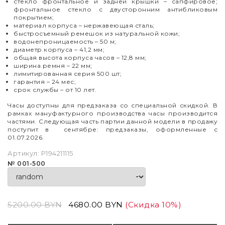
стекло фронтальное и задней крышки
–
сапфировое;
фронтальное стекло с двусторонним антибликовым
покрытием;
материал корпуса
–
нержавеющая сталь;
быстросъемный ремешок из натуральной кожи;
водонепроницаемость – 50 м;
диаметр корпуса
–
41,2 мм;
общая высота корпуса часов
–
12,8 мм;
ширина ремня – 22 мм;
лимитированная серия 500 шт;
гарантия
–
24 мес;
срок службы
–
от 10 лет.
Часы доступны для предзаказа со специальной скидкой. В
рамках мануфактурного производства часы производится
частями. Следующая часть партии данной модели в продажу
поступит в сентябре: предзаказы, оформленные с
01.07.2026.
Артикул:
P194211115
№ 001-500
5200.00 BYN
4680.00 BYN
(Скидка 10%)