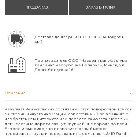
ПРЕДЗАКАЗ
ЗАКАЗ В 1 КЛИК
Доставка до двери и ПВЗ (CDEK, Autolight и
др.)
Производитель ООО "Часовая мануфактура
Хвилина", Республика Беларусь, Минск, ул.
Долгобродская 16
Описание
Результат Рейнхильских состязаний стал поворотной точкой
в истории индустриализации, сопоставимый по влиянию с
изобретением интернета или первого самолета. Через 20
лет железные дороги свяжут крупнейшие города по всей
Европе и Америке, что позволит в разы быстрее
перемещать грузы и передавать информацию.
L
&
MR
Rainhill