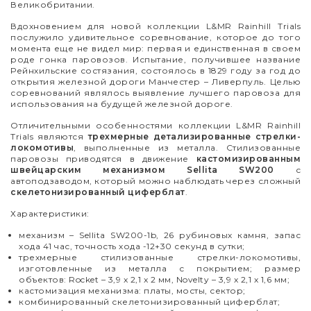
Великобритании.
Вдохновением для новой коллекции L&MR Rainhill Trials
послужило удивительное соревнование, которое до того
момента еще не видел мир: первая и единственная в своем
роде гонка паровозов. Испытание, получившее название
Рейнхильские состязания, состоялось в 1829 году за год до
открытия железной дороги Манчестер – Ливерпуль. Целью
соревнований являлось выявление лучшего паровоза для
использования на будущей железной дороге.
Отличительными особенностями коллекции L&MR Rainhill
Trials являются
трехмерные детализированные стрелки-
локомотивы
, выполненные из металла. Стилизованные
паровозы приводятся в движение
кастомизированным
швейцарским механизмом Sellita SW200
с
автоподзаводом, который можно наблюдать через сложный
скелетонизированный циферблат
.
Характеристики:
механизм – Sellita SW200-1b, 26 рубиновых камня, запас
хода 41 час, точность хода -12+30 секунд в сутки;
трехмерные стилизованные стрелки-локомотивы,
изготовленные из металла с покрытием; размер
объектов: Rocket
–
3,9 x 2,1 x 2 мм, Novelty
–
3,9 x 2,1 x 1,6 мм;
кастомизация механизма: платы, мосты, сектор;
комбинированный скелетонизированный циферблат;