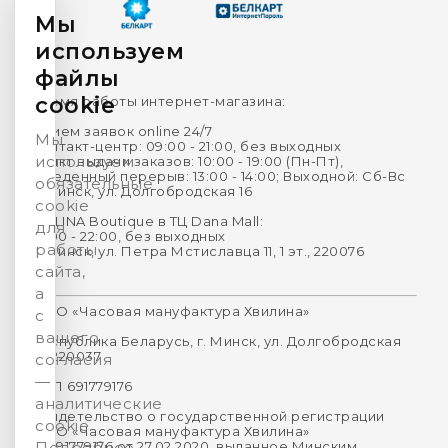
Мы
используем
файлы
cookie
Время работы интернет-магазина:
Прием заявок online 24/7
Мы
Контакт-центр: 09:00 - 21:00, без выходных
используем
Пункт выдачи заказов: 10:00 - 19:00 (Пн-Пт),
Обеденный перерыв: 13:00 - 14:00; Выходной: Сб-Вс
обязательные
г. Минск, ул. Долгобродская 16
cookie
HVILINA Boutique в ТЦ Dana Mall:
для
10:00 - 22:00, без выходных
работы
г. Минск, ул. Петра Мстиславца 11, 1 эт., 220076
сайта,
а
ООО «Часовая мануфактура Хвилина»
с
вашего
Республика Беларусь, г. Минск, ул. Долгобродская
16, 220037
согласия
—
УНП 691779176
аналитические
Свидетельство о государственной регистрации
cookie.
ООО «Часовая мануфактура Хвилина»
№691779176 от 27.02.2020, выданное Минским
Подробнее