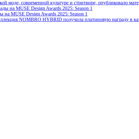
ой моде, современной культуре и стритвире, опубликовало ма
на MUSE Design Awards 2025: Season 1
Коллекция NOMBRO HYBRID получила платиновую награду в кате