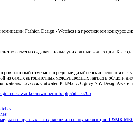
минации Fashion Design - Watches на престижном конкурсе д
енствоваться и создавать новые уникальные коллекции. Благода
еров, который отмечает передовые дизайнерские решения в са
 одной из самых авторитетных международных наград в области д
ications, Lavazza, Cutwater, PubMatic, Ogilvy NY, DesignAware и
design.museaward.com/winner-info.php?id=16795
hes
щих медиа о наручных часах, включило нашу коллекцию L&MR M