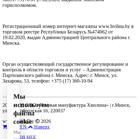
горисполкомом.
Регистрационный номер интернет-магазина www.hvilina.by в
торговом реестре Республики Беларусь №474062 от
19.02.2020, выдан Администрацией Центрального района г.
Минска.
Орган осуществляющий государственное регулирование и
контроль в области торговли и услуг – Администрация
Партизанского района г. Минска. Адрес: г. Минск, ул.
Захарова, 53, телефон: +375 (17) 360-10-94
Мы
используем
2014-2026 ООО «Часовая мануфактура Хвилина» | г.Минск,
ул. Долгобродская 16, 220037
файлы
cookie
www.hvilina.by
2026
0
0 BYN
Наверх
Мы
ДЛЯ НЕЕ
используем