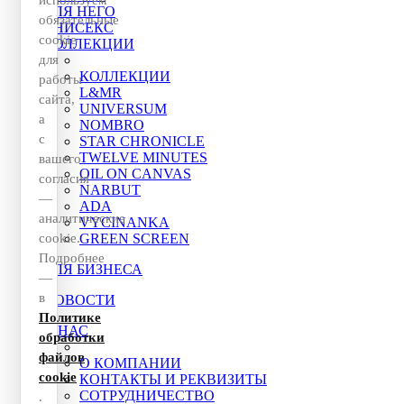
ДЛЯ НЕГО
обязательные
УНИСЕКС
cookie
КОЛЛЕКЦИИ
для
КОЛЛЕКЦИИ
работы
L&MR
сайта,
UNIVERSUM
а
NOMBRO
с
STAR CHRONICLE
TWELVE MINUTES
вашего
OIL ON CANVAS
согласия
NARBUT
—
ADA
аналитические
VYCINANKA
cookie.
GREEN SCREEN
Подробнее
ДЛЯ БИЗНЕСА
—
в
НОВОСТИ
Политике
О НАС
обработки
файлов
О КОМПАНИИ
cookie
КОНТАКТЫ И РЕКВИЗИТЫ
СОТРУДНИЧЕСТВО
.