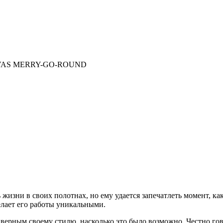
VAS MERRY-GO-ROUND
 жизни в своих полотнах, но ему удается запечатлеть момент, к
елает его работы уникальными.
я верным своему стилю, насколько это было возможно. Честно гов