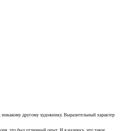
ак никакому другому художнику. Выразительный характер
оря, это был отличный опыт. И я надеюсь, что такое