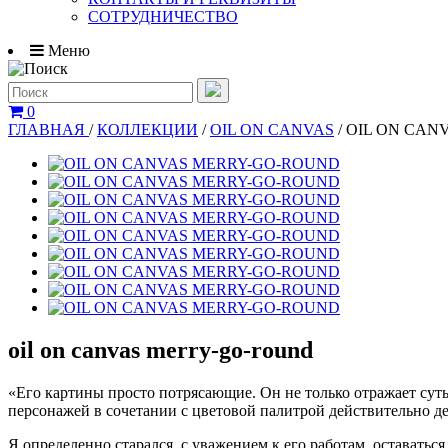
СОТРУДНИЧЕСТВО
Меню
0
ГЛАВНАЯ
/
КОЛЛЕКЦИИ
/
OIL ON CANVAS
/
OIL ON CAN
oil on canvas merry-go-round
«Его картины просто потрясающие. Он не только отражает суть
персонажей в сочетании с цветовой палитрой действительно д
Я определенно старался, c уважением к его работам, оставатьс