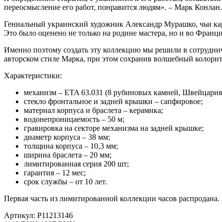
переосмысление его работ, понравится людям». – Марк Конлан
Гениальный украинский художник Александр Мурашко, чьи карт
Это было оценено не только на родине мастера, но и во Франци
Именно поэтому создать эту коллекцию мы решили в сотрудни
авторском стиле Марка, при этом сохранив волшебный колорит
Характеристики:
механизм – ETA 63.031 (8 рубиновых камней, Швейцария), 
стекло фронтальное и задней крышки – сапфировое;
материал корпуса и браслета – керамика;
водонепроницаемость – 50 м;
гравировка на секторе механизма на задней крышке;
диаметр корпуса – 38 мм;
толщина корпуса – 10,3 мм;
ширина браслета
–
20 мм;
лимитированная серия 200 шт;
гарантия
–
12 мес;
срок службы
–
от 10 лет.
Первая часть из лимитированной коллекции часов распродана. 
Артикул:
P11213146