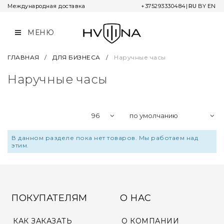
Международная доставка
+375293330484
|
RU
BY
EN
МЕНЮ
КОЛЛЕКЦИИ
О КОМПАНИИ
КАК ЗАКАЗАТЬ
L&MR
КОНТАКТЫ И РЕКВИЗИТЫ
ГАРАНТИЯ И СЕРВИС
ГЛАВНАЯ
/
ДЛЯ БИЗНЕСА
/
Наручные часы
Наручные часы
UNIVERSUM
СОТРУДНИЧЕСТВО
ОПЛАТА
NOMBRO
ДОСТАВКА
STAR CHRONICLE
ВОЗВРАТ ТОВАРА
В данном разделе пока нет товаров. Мы работаем над
этим.
TWELVE MINUTES
OIL ON CANVAS
NARBUT
ПОКУПАТЕЛЯМ
О НАС
ADA
КАК ЗАКАЗАТЬ
О КОМПАНИИ