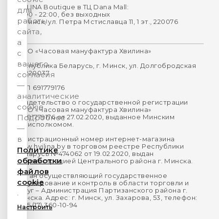
HVILINA Boutique в ТЦ Dana Mall:
для
10:00 - 22:00, без выходных
работы
г. Минск, ул. Петра Мстиславца 11, 1 эт., 220076
сайта,
а
ООО «Часовая мануфактура Хвилина»
с
вашего
Республика Беларусь, г. Минск, ул. Долгобродская
16, 220037
согласия
—
УНП 691779176
аналитические
Свидетельство о государственной регистрации
cookie.
ООО «Часовая мануфактура Хвилина»
№691779176 от 27.02.2020, выданное Минским
Подробнее
горисполкомом.
—
в
Регистрационный номер интернет-магазина
www.hvilina.by в торговом реестре Республики
Политике
Беларусь №474062 от 19.02.2020, выдан
обработки
Администрацией Центрального района г. Минска.
файлов
Орган осуществляющий государственное
cookie
регулирование и контроль в области торговли и
услуг – Администрация Партизанского района г.
.
Минска. Адрес: г. Минск, ул. Захарова, 53, телефон:
+375 (17) 360-10-94
Настроить