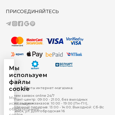
ПРИСОЕДИНЯЙТЕСЬ
Мы
используем
файлы
cookie
Время работы интернет-магазина:
Прием заявок online 24/7
Мы
Контакт-центр: 09:00 - 21:00, без выходных
используем
Пункт выдачи заказов: 10:00 - 19:00 (Пн-Пт),
Обеденный перерыв: 13:00 - 14:00; Выходной: Сб-Вс
обязательные
г. Минск, ул. Долгобродская 16
cookie