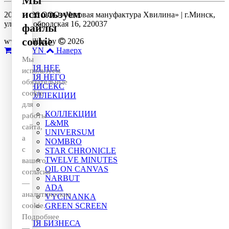
Мы
используем
2014-2026 ООО «Часовая мануфактура Хвилина» | г.Минск,
ул. Долгобродская 16, 220037
файлы
cookie
www.hvilina.by
2026
0
0 BYN
Наверх
Мы
ДЛЯ НЕЕ
используем
ДЛЯ НЕГО
обязательные
УНИСЕКС
cookie
КОЛЛЕКЦИИ
для
КОЛЛЕКЦИИ
работы
L&MR
сайта,
UNIVERSUM
а
NOMBRO
с
STAR CHRONICLE
TWELVE MINUTES
вашего
OIL ON CANVAS
согласия
NARBUT
—
ADA
аналитические
VYCINANKA
cookie.
GREEN SCREEN
Подробнее
ДЛЯ БИЗНЕСА
—