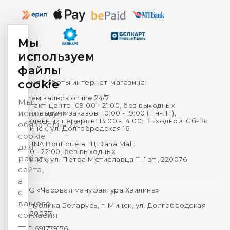
Мы
используем
файлы
cookie
Время работы интернет-магазина:
Прием заявок online 24/7
Мы
Контакт-центр: 09:00 - 21:00, без выходных
используем
Пункт выдачи заказов: 10:00 - 19:00 (Пн-Пт),
Обеденный перерыв: 13:00 - 14:00; Выходной: Сб-Вс
обязательные
г. Минск, ул. Долгобродская 16
cookie
HVILINA Boutique в ТЦ Dana Mall:
для
10:00 - 22:00, без выходных
работы
г. Минск, ул. Петра Мстиславца 11, 1 эт., 220076
сайта,
а
ООО «Часовая мануфактура Хвилина»
с
вашего
Республика Беларусь, г. Минск, ул. Долгобродская
16, 220037
согласия
—
УНП 691779176