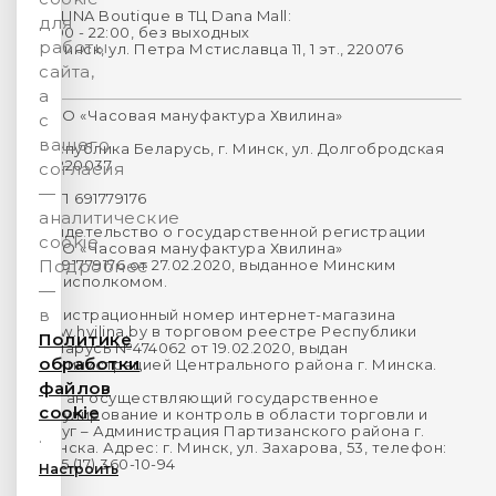
HVILINA Boutique в ТЦ Dana Mall:
для
10:00 - 22:00, без выходных
работы
г. Минск, ул. Петра Мстиславца 11, 1 эт., 220076
сайта,
а
ООО «Часовая мануфактура Хвилина»
с
вашего
Республика Беларусь, г. Минск, ул. Долгобродская
16, 220037
согласия
—
УНП 691779176
аналитические
Свидетельство о государственной регистрации
cookie.
ООО «Часовая мануфактура Хвилина»
№691779176 от 27.02.2020, выданное Минским
Подробнее
горисполкомом.
—
в
Регистрационный номер интернет-магазина
www.hvilina.by в торговом реестре Республики
Политике
Беларусь №474062 от 19.02.2020, выдан
обработки
Администрацией Центрального района г. Минска.
файлов
Орган осуществляющий государственное
cookie
регулирование и контроль в области торговли и
услуг – Администрация Партизанского района г.
.
Минска. Адрес: г. Минск, ул. Захарова, 53, телефон:
+375 (17) 360-10-94
Настроить