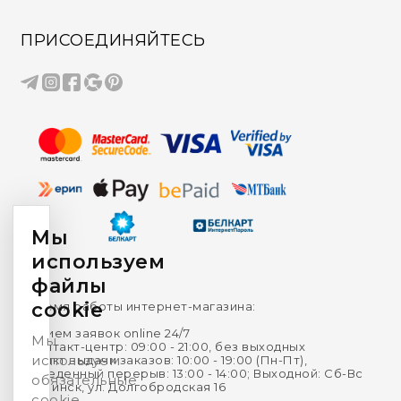
ПРИСОЕДИНЯЙТЕСЬ
Мы
используем
файлы
cookie
Время работы интернет-магазина:
Прием заявок online 24/7
Мы
Контакт-центр: 09:00 - 21:00, без выходных
используем
Пункт выдачи заказов: 10:00 - 19:00 (Пн-Пт),
Обеденный перерыв: 13:00 - 14:00; Выходной: Сб-Вс
обязательные
г. Минск, ул. Долгобродская 16
cookie