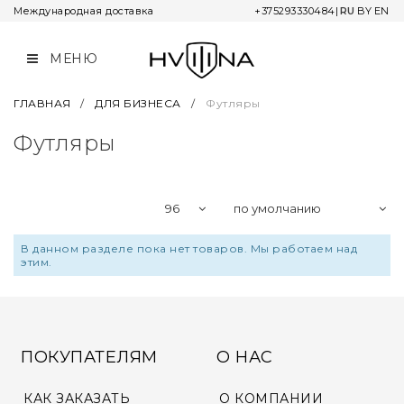
Международная доставка
+375293330484
|
RU
BY
EN
МЕНЮ
КОЛЛЕКЦИИ
О КОМПАНИИ
КАК ЗАКАЗАТЬ
L&MR
КОНТАКТЫ И РЕКВИЗИТЫ
ГАРАНТИЯ И СЕРВИС
ГЛАВНАЯ
/
ДЛЯ БИЗНЕСА
/
Футляры
Футляры
UNIVERSUM
СОТРУДНИЧЕСТВО
ОПЛАТА
NOMBRO
ДОСТАВКА
STAR CHRONICLE
ВОЗВРАТ ТОВАРА
В данном разделе пока нет товаров. Мы работаем над
этим.
TWELVE MINUTES
OIL ON CANVAS
NARBUT
ПОКУПАТЕЛЯМ
О НАС
ADA
КАК ЗАКАЗАТЬ
О КОМПАНИИ