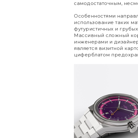
самодостаточным, несмо
Особенностями направл
использование таких мат
футуристичных и грубы
Массивный сложный ко
инженерами и дизайне
является визитной карт
циферблатом предохран