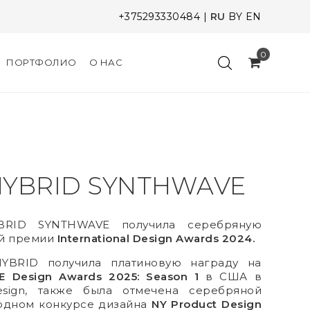
+375293330484
|
RU
BY
EN
0
ПОРТФОЛИО
О НАС
YBRID SYNTHWAVE
RID SYNTHWAVE получила серебряную
й премии
International Design Awards 2024.
BRID получила платиновую награду на
E Design Awards 2025: Season 1
в США в
esign, также была отмечена серебряной
одном конкурсе дизайна
NY Product Design