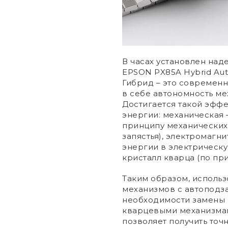
В часах установлен на
EPSON PX85A Hybrid Auto
Гибрид – это современ
в себе автономность ме
Достигается такой эффе
энергии: механическая 
принципу механических 
запястья), электромагн
энергии в электрическу
кристалл кварца (по пр
Таким образом, использ
механизмов с автоподз
необходимости замены 
кварцевыми механизмам
позволяет получить точ