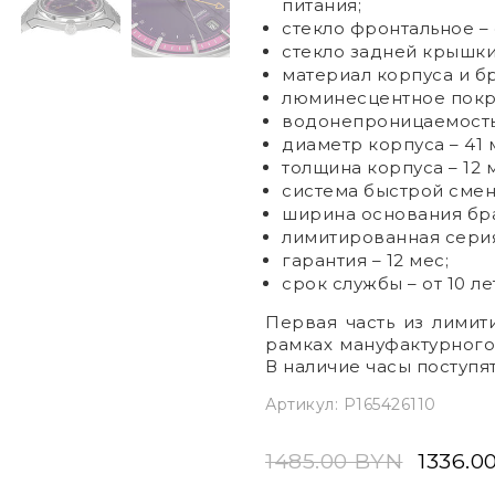
питания;
стекло фронтальное –
стекло задней крышк
материал корпуса и б
люминесцентное покры
водонепроницаемость 
диаметр корпуса
–
41 
толщина корпуса
–
12 
система быстрой смен
ширина основания бра
лимитированная сер
гарантия
–
12 мес;
срок службы
–
от 10 ле
Первая часть из лимит
рамках мануфактурного
В наличие часы поступя
Артикул:
P165426110
1485.00 BYN
1336.0