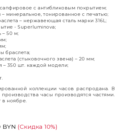
 сапфировое с антибликовым покрытием;
и
–
минеральное, тонированное с печатью;
раслета – нержавеющая сталь марки 316L;
тие - Superluminova;
– 50 м;
мм;
мм;
ы браслета;
слета (стыковочного звена) – 20 мм;
ия
–
350 шт. каждой модели;
т.
ированной коллекции часов распродана. В
 производства часы производятся частями.
т в ноябре
.
0 BYN
(Скидка 10%)