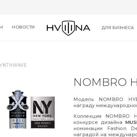
ЯМ
НОВОСТИ
ДЛЯ БИЗНЕСА
SYNTHWAVE
NOMBRO H
Модель NOMBRO HYB
награду международно
Коллекция NOMBRO HY
конкурсе дизайна
MUS
номинации Fashion D
наградой на междунар