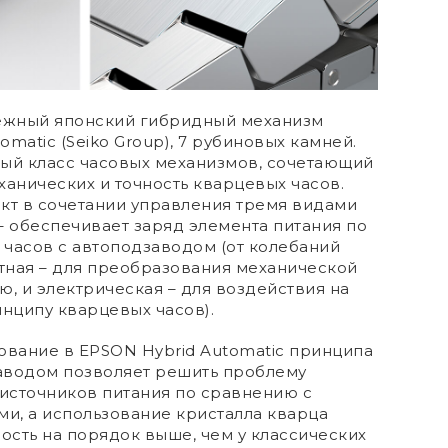
дежный японский гибридный механизм
matic (Seiko Group), 7 рубиновых камней.
ный класс часовых механизмов, сочетающий
ханических и точность кварцевых часов.
кт в сочетании управления тремя видами
– обеспечивает заряд элемента питания по
часов с автоподзаводом (от колебаний
итная – для преобразования механической
ю, и электрическая – для воздействия на
инципу кварцевых часов).
ование в EPSON Hybrid Automatic принципа
аводом позволяет решить проблему
источников питания по сравнению с
и, а использование кристалла кварца
ность на порядок выше, чем у классических