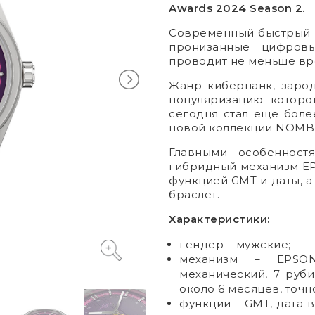
Awards 2024 Season 2.
Современный быстрый 
пронизанные цифров
проводит не меньше вре
Жанр киберпанк, заро
популяризацию которо
сегодня стал еще более
новой коллекции NOMB
Главными особенност
гибридный механизм EPS
функцией GMT и даты, а
браслет.
Характеристики:
гендер – мужские;
механизм
–
EPSO
механический, 7 руб
около 6 месяцев, точн
функции – GMT, дата 