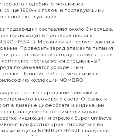
 первого подобного механизма
в конце 1980-ых годов, и последующими
спешной эксплуатации.
ез подзарядки составляет около 6 месяцев.
ния происходит в процессе носки и
MBRO HYBRID. Механизм не требует замены
арейки). Проверить заряд элемента питания
пки, расположенной в торце корпуса часов
в комплекте поставляется специальный
аряда показывается ускоренным
трелки. Принцип работы механизма в
 философию коллекции NOMBRO.
бладают ночные городские пейзажи и
усственного неонового света. Отсылка к
ежит в дизайне циферблата и индикации
полосы на циферблате символизируют
светка индикации и стрелок Superluminova
озволит комфортно ориентироваться во
ленные модели NOMBRO HYBRID получили