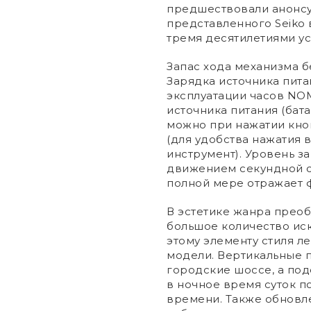
предшествовали анонсу
представленного Seiko 
тремя десятилетиями у
Запас хода механизма б
Зарядка источника пита
эксплуатации часов NO
источника питания (бат
можно при нажатии кно
(для удобства нажатия 
инструмент). Уровень з
движением секундной с
полной мере отражает
В эстетике жанра прео
большое количество иск
этому элементу стиля л
модели. Вертикальные 
городские шоссе, а под
в ночное время суток п
времени. Также обнов