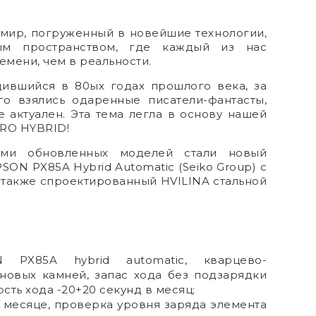
мир, погруженный в новейшие технологии,
ым пространством, где каждый из нас
мени, чем в реальности.
дившийся в 80ых годах прошлого века, за
го взялись одаренные писатели-фантасты,
 актуален. Эта тема легла в основу нашей
RO HYBRID!
ями обновленных моделей стали новый
ON PX85A Hybrid Automatic (Seiko Group) с
 также спроектированный HVILINA стальной
N PX85A hybrid automatic, кварцево-
иновых камней, запас хода без подзарядки
ость хода -20+20 секунд в месяц;
в месяце, проверка уровня заряда элемента