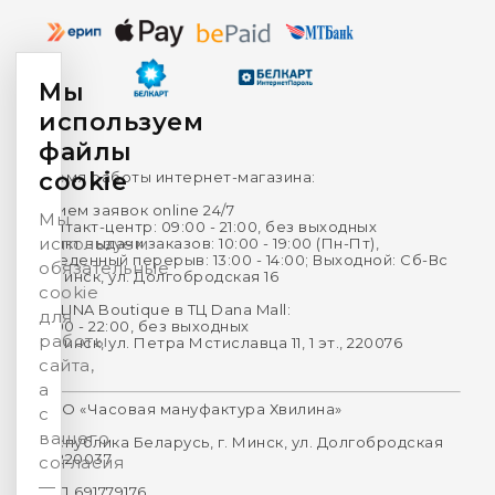
Мы
используем
файлы
cookie
Время работы интернет-магазина:
Прием заявок online 24/7
Мы
Контакт-центр: 09:00 - 21:00, без выходных
используем
Пункт выдачи заказов: 10:00 - 19:00 (Пн-Пт),
Обеденный перерыв: 13:00 - 14:00; Выходной: Сб-Вс
обязательные
г. Минск, ул. Долгобродская 16
cookie
HVILINA Boutique в ТЦ Dana Mall:
для
10:00 - 22:00, без выходных
работы
г. Минск, ул. Петра Мстиславца 11, 1 эт., 220076
сайта,
а
ООО «Часовая мануфактура Хвилина»
с
вашего
Республика Беларусь, г. Минск, ул. Долгобродская
16, 220037
согласия
—
УНП 691779176