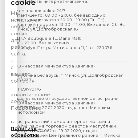
cookie
Время работы интернет-магазина:
Прием заявок online 24/7
Мы
Контакт-центр: 09:00 - 21:00, без выходных
используем
Пункт выдачи заказов: 10:00 - 19:00 (Пн-Пт),
Обеденный перерыв: 13:00 - 14:00; Выходной: Сб-Вс
обязательные
г. Минск, ул. Долгобродская 16
cookie
HVILINA Boutique в ТЦ Dana Mall:
для
10:00 - 22:00, без выходных
работы
г. Минск, ул. Петра Мстиславца 11, 1 эт., 220076
сайта,
а
ООО «Часовая мануфактура Хвилина»
с
вашего
Республика Беларусь, г. Минск, ул. Долгобродская
16, 220037
согласия
—
УНП 691779176
аналитические
Свидетельство о государственной регистрации
cookie.
ООО «Часовая мануфактура Хвилина»
№691779176 от 27.02.2020, выданное Минским
Подробнее
горисполкомом.
—
в
Регистрационный номер интернет-магазина
www.hvilina.by в торговом реестре Республики
Политике
Беларусь №474062 от 19.02.2020, выдан
обработки
Администрацией Центрального района г. Минска.