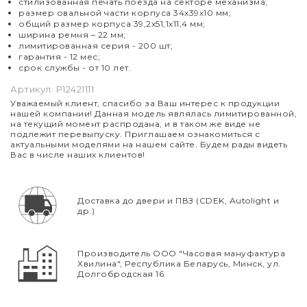
стилизованная печать поезда на секторе механизма;
размер овальной части корпуса 34х39х10 мм;
общий размер корпуса 39,2х51,1х11,4 мм;
ширина ремня – 22 мм;
лимитированная серия - 200 шт
;
гарантия - 12 мес;
срок службы - от 10 лет.
Артикул:
P12421111
Уважаемый клиент, спасибо за Ваш интерес к продукции
нашей компании! Данная модель являлась лимитированной,
на текущий момент распродана, и в таком же виде не
подлежит перевыпуску. Приглашаем ознакомиться с
актуальными моделями на нашем сайте. Будем рады видеть
Вас в числе наших клиентов!
Доставка до двери и ПВЗ (CDEK, Autolight и
др.)
Производитель ООО "Часовая мануфактура
Хвилина", Республика Беларусь, Минск, ул.
Долгобродская 16