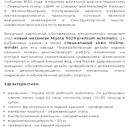
событию 1830 года: открытию железной дороги Манчестер
– Ливерпуль (сокр. L&MR от Liverpool and Manchester Railway)
в Великобритании, послужившее началом развития
железнодорожного транспорта, который являлся
вершиной инженерной и конструкторской мысли,
символом прогресса того времени.
Визитной карточкой обновленных механических моделей
стал
новый механизм
Miyota 9029 premium automatic
, 24
рубиновых камня, а также
специальный ключ
Hvilina-
winder
для его завода. Переработанный дизайн задней
крышки теперь демонстрирует работу механизма; на
роторе выполнена стилизованная гравировка. Изменения
претерпел и общий внешний вид, став более сдержанным и
изящным: обновленный дизайн циферблата с добавлением
окна, демонстрирующего элемент механизма, стиль
индикации и обновленный дизайн корпуса.
Характеристики:
механизм – Miyota 9029 premium automatic, 24 рубиновых
камня, запас хода 42 часа, точность хода -10+30 секунд в
сутки;
стекло фронтальное и задней крышки – сапфировое;
материал корпуса – нержавеющая сталь;
быстросъемный ремешок – натуральная кожа;
водонепроницаемость – 50 м;
гравировка - на задней крышке;