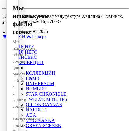
Мы
используем
2014-2026 ООО «Часовая мануфактура Хвилина» | г.Минск,
ул. Долгобродская 16, 220037
файлы
cookie
www.hvilina.by
2026
0
0 BYN
Наверх
Мы
ДЛЯ НЕЕ
используем
ДЛЯ НЕГО
обязательные
УНИСЕКС
cookie
КОЛЛЕКЦИИ
для
КОЛЛЕКЦИИ
работы
L&MR
сайта,
UNIVERSUM
а
NOMBRO
с
STAR CHRONICLE
TWELVE MINUTES
вашего
OIL ON CANVAS
согласия
NARBUT
—
ADA
аналитические
VYCINANKA
cookie.
GREEN SCREEN