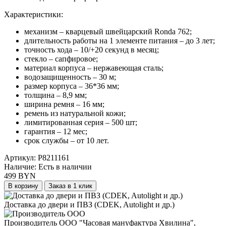
Характеристики:
механизм
–
кварцевый швейцарский Ronda 762;
длительность работы на 1 элементе питания
–
до 3 лет;
точность хода
–
10/+20 секунд в месяц;
стекло
–
сапфировое;
материал корпуса
–
нержавеющая сталь;
водозащищенность
–
30 м;
размер корпуса
–
36*36 мм;
толщина
–
8,9 мм;
ширина ремня
–
16 мм;
ремень из натуральной кожи;
лимитированная серия
–
500 шт;
гарантия
–
12 мес;
срок службы
–
от 10 лет.
Артикул:
P8211161
Наличие:
Есть в наличии
499 BYN
В корзину
Заказ в 1 клик
Доставка до двери и ПВЗ (CDEK, Autolight и др.)
Производитель ООО "Часовая мануфактура Хвилина",